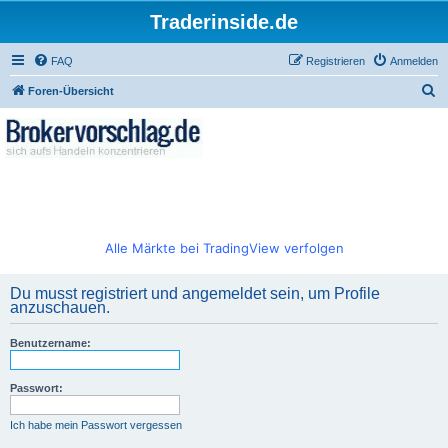
Traderinside.de
FAQ
Registrieren
Anmelden
S
Foren-Übersicht
u
c
h
e
Alle Märkte bei TradingView verfolgen
Du musst registriert und angemeldet sein, um Profile
anzuschauen.
Benutzername:
Passwort:
Ich habe mein Passwort vergessen