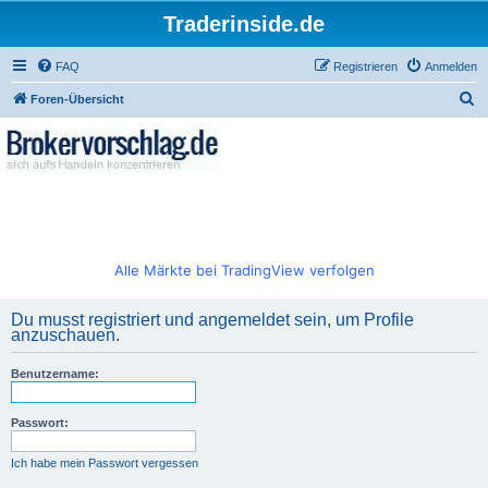
Traderinside.de
FAQ
Registrieren
Anmelden
S
Foren-Übersicht
u
c
h
e
Alle Märkte bei TradingView verfolgen
Du musst registriert und angemeldet sein, um Profile
anzuschauen.
Benutzername:
Passwort:
Ich habe mein Passwort vergessen