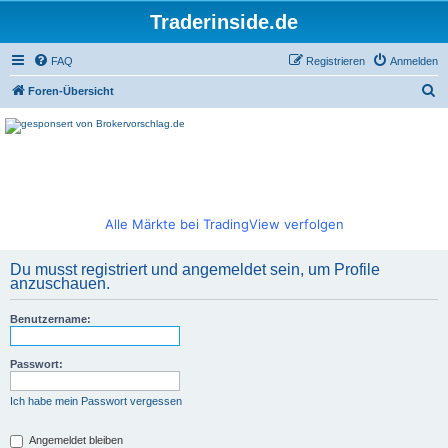
Traderinside.de
FAQ
Registrieren
Anmelden
S
Foren-Übersicht
u
c
h
e
Alle Märkte bei TradingView verfolgen
Du musst registriert und angemeldet sein, um Profile
anzuschauen.
Benutzername:
Passwort:
Ich habe mein Passwort vergessen
Angemeldet bleiben