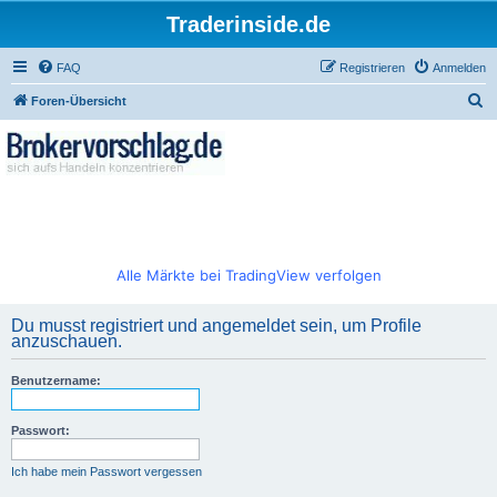
Traderinside.de
FAQ
Registrieren
Anmelden
S
Foren-Übersicht
u
c
h
e
Alle Märkte bei TradingView verfolgen
Du musst registriert und angemeldet sein, um Profile
anzuschauen.
Benutzername:
Passwort:
Ich habe mein Passwort vergessen