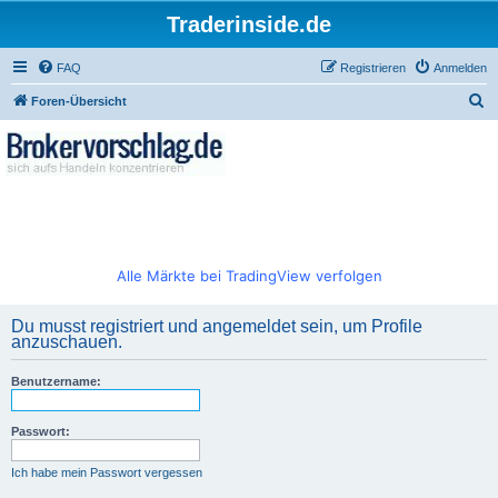
Traderinside.de
FAQ
Registrieren
Anmelden
S
Foren-Übersicht
u
c
h
e
Alle Märkte bei TradingView verfolgen
Du musst registriert und angemeldet sein, um Profile
anzuschauen.
Benutzername:
Passwort:
Ich habe mein Passwort vergessen