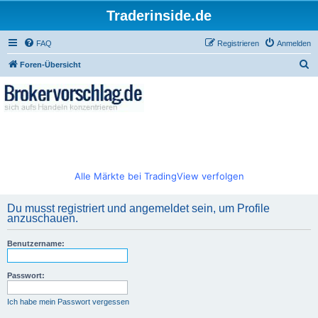
Traderinside.de
FAQ
Registrieren
Anmelden
S
Foren-Übersicht
u
c
h
e
Alle Märkte bei TradingView verfolgen
Du musst registriert und angemeldet sein, um Profile
anzuschauen.
Benutzername:
Passwort:
Ich habe mein Passwort vergessen