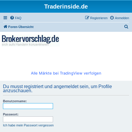
Traderinside.de
FAQ
Registrieren
Anmelden
S
Foren-Übersicht
u
c
h
e
Alle Märkte bei TradingView verfolgen
Du musst registriert und angemeldet sein, um Profile
anzuschauen.
Benutzername:
Passwort:
Ich habe mein Passwort vergessen