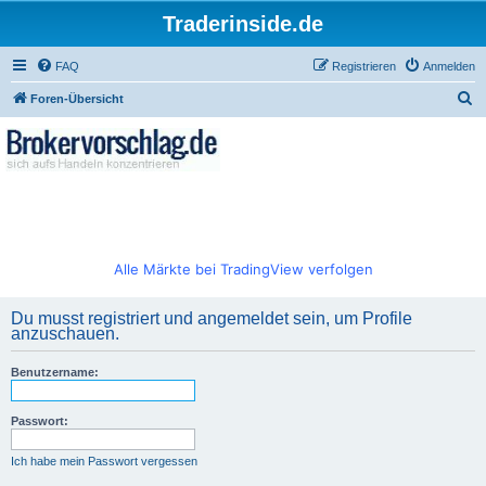
Traderinside.de
FAQ
Registrieren
Anmelden
S
Foren-Übersicht
u
c
h
e
Alle Märkte bei TradingView verfolgen
Du musst registriert und angemeldet sein, um Profile
anzuschauen.
Benutzername:
Passwort:
Ich habe mein Passwort vergessen