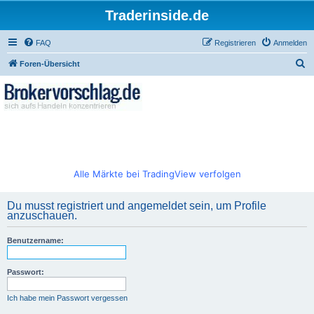
Traderinside.de
FAQ
Registrieren
Anmelden
S
Foren-Übersicht
u
c
h
e
Alle Märkte bei TradingView verfolgen
Du musst registriert und angemeldet sein, um Profile
anzuschauen.
Benutzername:
Passwort:
Ich habe mein Passwort vergessen