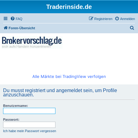
Traderinside.de
FAQ
Registrieren
Anmelden
S
Foren-Übersicht
u
c
h
e
Alle Märkte bei TradingView verfolgen
Du musst registriert und angemeldet sein, um Profile
anzuschauen.
Benutzername:
Passwort:
Ich habe mein Passwort vergessen