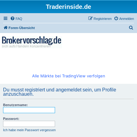
Traderinside.de
FAQ
Registrieren
Anmelden
S
Foren-Übersicht
u
c
h
e
Alle Märkte bei TradingView verfolgen
Du musst registriert und angemeldet sein, um Profile
anzuschauen.
Benutzername:
Passwort:
Ich habe mein Passwort vergessen