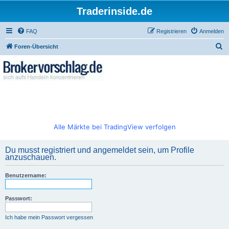
Traderinside.de
FAQ
Registrieren
Anmelden
S
Foren-Übersicht
u
c
h
e
Alle Märkte bei TradingView verfolgen
Du musst registriert und angemeldet sein, um Profile
anzuschauen.
Benutzername:
Passwort:
Ich habe mein Passwort vergessen