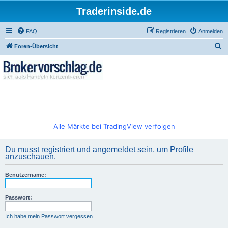
Traderinside.de
FAQ
Registrieren
Anmelden
S
Foren-Übersicht
u
c
h
e
Alle Märkte bei TradingView verfolgen
Du musst registriert und angemeldet sein, um Profile
anzuschauen.
Benutzername:
Passwort:
Ich habe mein Passwort vergessen