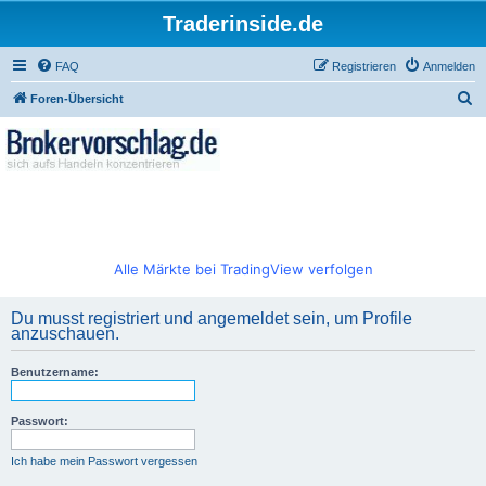
Traderinside.de
FAQ
Registrieren
Anmelden
S
Foren-Übersicht
u
c
h
e
Alle Märkte bei TradingView verfolgen
Du musst registriert und angemeldet sein, um Profile
anzuschauen.
Benutzername:
Passwort:
Ich habe mein Passwort vergessen