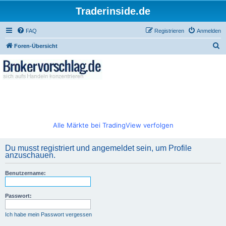
Traderinside.de
FAQ
Registrieren
Anmelden
S
Foren-Übersicht
u
c
h
e
Alle Märkte bei TradingView verfolgen
Du musst registriert und angemeldet sein, um Profile
anzuschauen.
Benutzername:
Passwort:
Ich habe mein Passwort vergessen