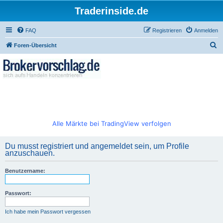
Traderinside.de
FAQ
Registrieren
Anmelden
S
Foren-Übersicht
u
c
h
e
Alle Märkte bei TradingView verfolgen
Du musst registriert und angemeldet sein, um Profile
anzuschauen.
Benutzername:
Passwort:
Ich habe mein Passwort vergessen