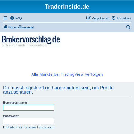
Traderinside.de
FAQ
Registrieren
Anmelden
S
Foren-Übersicht
u
c
h
e
Alle Märkte bei TradingView verfolgen
Du musst registriert und angemeldet sein, um Profile
anzuschauen.
Benutzername:
Passwort:
Ich habe mein Passwort vergessen