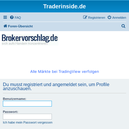
Traderinside.de
FAQ
Registrieren
Anmelden
S
Foren-Übersicht
u
c
h
e
Alle Märkte bei TradingView verfolgen
Du musst registriert und angemeldet sein, um Profile
anzuschauen.
Benutzername:
Passwort:
Ich habe mein Passwort vergessen