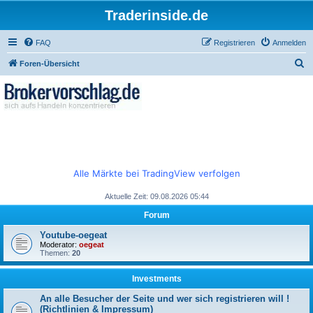
Traderinside.de
FAQ
Registrieren
Anmelden
S
Foren-Übersicht
u
c
h
e
Alle Märkte bei TradingView verfolgen
Aktuelle Zeit: 09.08.2026 05:44
Forum
Youtube-oegeat
Moderator:
oegeat
Themen:
20
Investments
An alle Besucher der Seite und wer sich registrieren will !
(Richtlinien & Impressum)