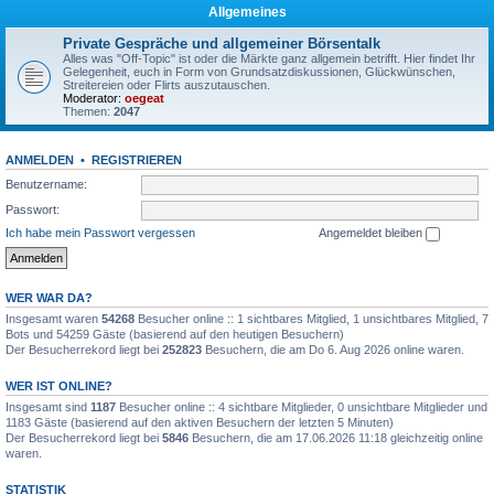
Allgemeines
Private Gespräche und allgemeiner Börsentalk
Alles was "Off-Topic" ist oder die Märkte ganz allgemein betrifft. Hier findet Ihr
Gelegenheit, euch in Form von Grundsatzdiskussionen, Glückwünschen,
Streitereien oder Flirts auszutauschen.
Moderator:
oegeat
Themen:
2047
ANMELDEN
•
REGISTRIEREN
Benutzername:
Passwort:
Ich habe mein Passwort vergessen
Angemeldet bleiben
WER WAR DA?
Insgesamt waren
54268
Besucher online :: 1 sichtbares Mitglied, 1 unsichtbares Mitglied, 7
Bots und 54259 Gäste (basierend auf den heutigen Besuchern)
Der Besucherrekord liegt bei
252823
Besuchern, die am Do 6. Aug 2026 online waren.
WER IST ONLINE?
Insgesamt sind
1187
Besucher online :: 4 sichtbare Mitglieder, 0 unsichtbare Mitglieder und
1183 Gäste (basierend auf den aktiven Besuchern der letzten 5 Minuten)
Der Besucherrekord liegt bei
5846
Besuchern, die am 17.06.2026 11:18 gleichzeitig online
waren.
STATISTIK