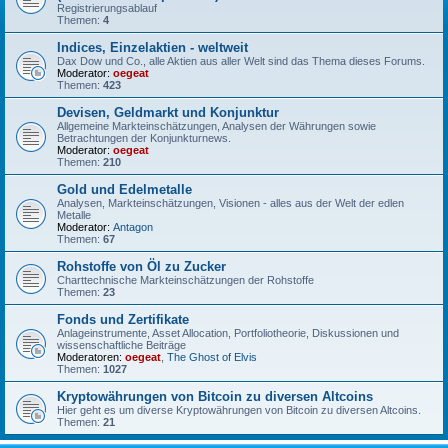
Registrierungsablauf
Themen:
4
Indices, Einzelaktien - weltweit
Dax Dow und Co., alle Aktien aus aller Welt sind das Thema dieses Forums.
Moderator:
oegeat
Themen:
423
Devisen, Geldmarkt und Konjunktur
Allgemeine Markteinschätzungen, Analysen der Währungen sowie
Betrachtungen der Konjunkturnews.
Moderator:
oegeat
Themen:
210
Gold und Edelmetalle
Analysen, Markteinschätzungen, Visionen - alles aus der Welt der edlen
Metalle
Moderator:
Antagon
Themen:
67
Rohstoffe von Öl zu Zucker
Charttechnische Markteinschätzungen der Rohstoffe
Themen:
23
Fonds und Zertifikate
Anlageinstrumente, Asset Allocation, Portfoliotheorie, Diskussionen und
wissenschaftliche Beiträge
Moderatoren:
oegeat
,
The Ghost of Elvis
Themen:
1027
Kryptowährungen von Bitcoin zu diversen Altcoins
Hier geht es um diverse Kryptowährungen von Bitcoin zu diversen Altcoins.
Themen:
21