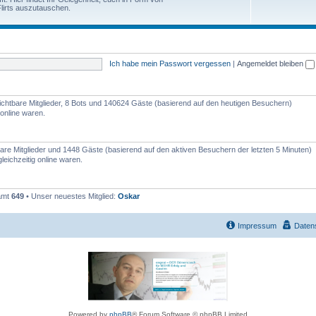
e
lirts auszutauschen.
h
n
e
m
Ich habe mein Passwort vergessen
|
Angemeldet bleiben
e
n
nsichtbare Mitglieder, 8 Bots und 140624 Gäste (basierend auf den heutigen Besuchern)
online waren.
tbare Mitglieder und 1448 Gäste (basierend auf den aktiven Besuchern der letzten 5 Minuten)
eichzeitig online waren.
samt
649
• Unser neuestes Mitglied:
Oskar
Impressum
Daten
Powered by
phpBB
® Forum Software © phpBB Limited