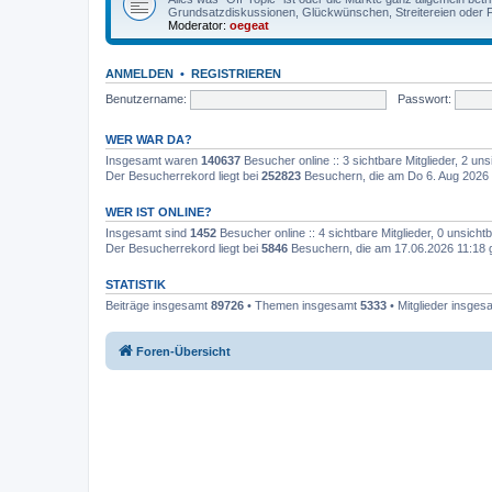
Grundsatzdiskussionen, Glückwünschen, Streitereien oder F
Moderator:
oegeat
ANMELDEN
•
REGISTRIEREN
Benutzername:
Passwort:
WER WAR DA?
Insgesamt waren
140637
Besucher online :: 3 sichtbare Mitglieder, 2 u
Der Besucherrekord liegt bei
252823
Besuchern, die am Do 6. Aug 2026 
WER IST ONLINE?
Insgesamt sind
1452
Besucher online :: 4 sichtbare Mitglieder, 0 unsich
Der Besucherrekord liegt bei
5846
Besuchern, die am 17.06.2026 11:18 gl
STATISTIK
Beiträge insgesamt
89726
• Themen insgesamt
5333
• Mitglieder insge
Foren-Übersicht