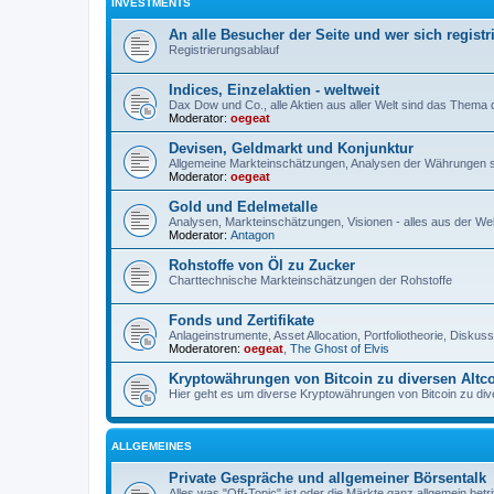
INVESTMENTS
An alle Besucher der Seite und wer sich registr
Registrierungsablauf
Indices, Einzelaktien - weltweit
Dax Dow und Co., alle Aktien aus aller Welt sind das Thema
Moderator:
oegeat
Devisen, Geldmarkt und Konjunktur
Allgemeine Markteinschätzungen, Analysen der Währungen 
Moderator:
oegeat
Gold und Edelmetalle
Analysen, Markteinschätzungen, Visionen - alles aus der Wel
Moderator:
Antagon
Rohstoffe von Öl zu Zucker
Charttechnische Markteinschätzungen der Rohstoffe
Fonds und Zertifikate
Anlageinstrumente, Asset Allocation, Portfoliotheorie, Disku
Moderatoren:
oegeat
,
The Ghost of Elvis
Kryptowährungen von Bitcoin zu diversen Altc
Hier geht es um diverse Kryptowährungen von Bitcoin zu dive
ALLGEMEINES
Private Gespräche und allgemeiner Börsentalk
Alles was "Off-Topic" ist oder die Märkte ganz allgemein betri