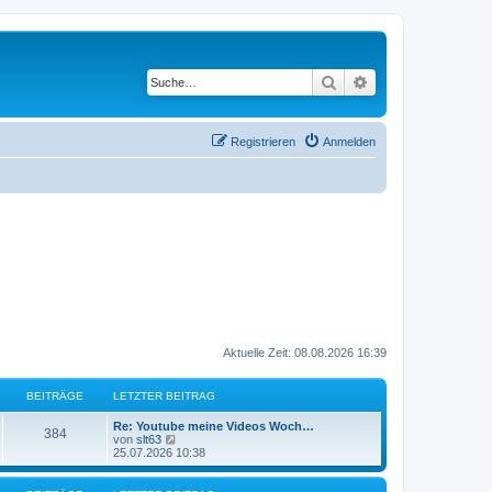
Suche
Erweiterte Suche
Registrieren
Anmelden
Aktuelle Zeit: 08.08.2026 16:39
BEITRÄGE
LETZTER BEITRAG
L
Re: Youtube meine Videos Woch…
B
384
e
N
von
slt63
t
e
25.07.2026 10:38
e
z
u
t
e
i
e
s