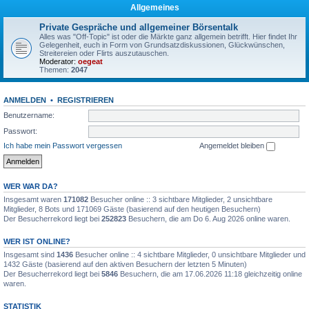
Allgemeines
Private Gespräche und allgemeiner Börsentalk
Alles was "Off-Topic" ist oder die Märkte ganz allgemein betrifft. Hier findet Ihr
Gelegenheit, euch in Form von Grundsatzdiskussionen, Glückwünschen,
Streitereien oder Flirts auszutauschen.
Moderator:
oegeat
Themen:
2047
ANMELDEN
•
REGISTRIEREN
Benutzername:
Passwort:
Ich habe mein Passwort vergessen
Angemeldet bleiben
WER WAR DA?
Insgesamt waren
171082
Besucher online :: 3 sichtbare Mitglieder, 2 unsichtbare
Mitglieder, 8 Bots und 171069 Gäste (basierend auf den heutigen Besuchern)
Der Besucherrekord liegt bei
252823
Besuchern, die am Do 6. Aug 2026 online waren.
WER IST ONLINE?
Insgesamt sind
1436
Besucher online :: 4 sichtbare Mitglieder, 0 unsichtbare Mitglieder und
1432 Gäste (basierend auf den aktiven Besuchern der letzten 5 Minuten)
Der Besucherrekord liegt bei
5846
Besuchern, die am 17.06.2026 11:18 gleichzeitig online
waren.
STATISTIK