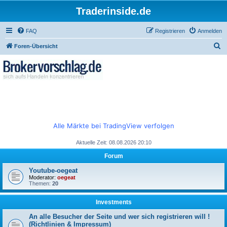
Traderinside.de
FAQ
Registrieren
Anmelden
S
Foren-Übersicht
u
c
h
e
Alle Märkte bei TradingView verfolgen
Aktuelle Zeit: 08.08.2026 20:10
Forum
Youtube-oegeat
Moderator:
oegeat
Themen:
20
Investments
An alle Besucher der Seite und wer sich registrieren will !
(Richtlinien & Impressum)