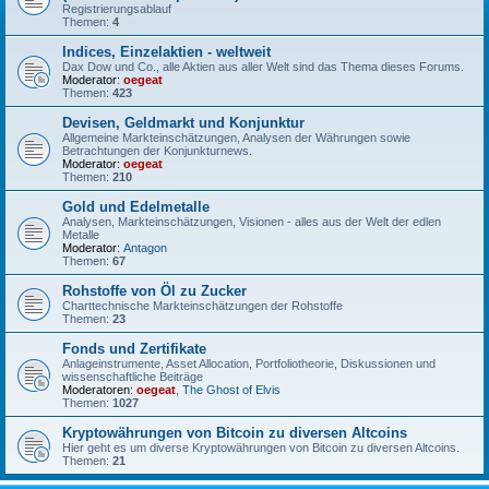
Registrierungsablauf
Themen:
4
Indices, Einzelaktien - weltweit
Dax Dow und Co., alle Aktien aus aller Welt sind das Thema dieses Forums.
Moderator:
oegeat
Themen:
423
Devisen, Geldmarkt und Konjunktur
Allgemeine Markteinschätzungen, Analysen der Währungen sowie
Betrachtungen der Konjunkturnews.
Moderator:
oegeat
Themen:
210
Gold und Edelmetalle
Analysen, Markteinschätzungen, Visionen - alles aus der Welt der edlen
Metalle
Moderator:
Antagon
Themen:
67
Rohstoffe von Öl zu Zucker
Charttechnische Markteinschätzungen der Rohstoffe
Themen:
23
Fonds und Zertifikate
Anlageinstrumente, Asset Allocation, Portfoliotheorie, Diskussionen und
wissenschaftliche Beiträge
Moderatoren:
oegeat
,
The Ghost of Elvis
Themen:
1027
Kryptowährungen von Bitcoin zu diversen Altcoins
Hier geht es um diverse Kryptowährungen von Bitcoin zu diversen Altcoins.
Themen:
21