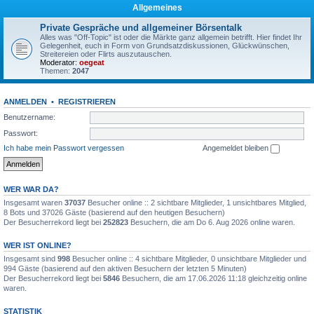
Allgemeines
Private Gespräche und allgemeiner Börsentalk
Alles was "Off-Topic" ist oder die Märkte ganz allgemein betrifft. Hier findet Ihr
Gelegenheit, euch in Form von Grundsatzdiskussionen, Glückwünschen,
Streitereien oder Flirts auszutauschen.
Moderator:
oegeat
Themen:
2047
ANMELDEN
•
REGISTRIEREN
Benutzername:
Passwort:
Ich habe mein Passwort vergessen
Angemeldet bleiben
WER WAR DA?
Insgesamt waren
37037
Besucher online :: 2 sichtbare Mitglieder, 1 unsichtbares Mitglied,
8 Bots und 37026 Gäste (basierend auf den heutigen Besuchern)
Der Besucherrekord liegt bei
252823
Besuchern, die am Do 6. Aug 2026 online waren.
WER IST ONLINE?
Insgesamt sind
998
Besucher online :: 4 sichtbare Mitglieder, 0 unsichtbare Mitglieder und
994 Gäste (basierend auf den aktiven Besuchern der letzten 5 Minuten)
Der Besucherrekord liegt bei
5846
Besuchern, die am 17.06.2026 11:18 gleichzeitig online
waren.
STATISTIK