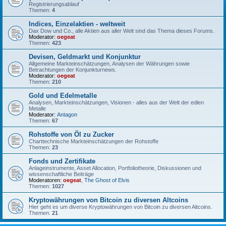
Registrierungsablauf
Themen:
4
Indices, Einzelaktien - weltweit
Dax Dow und Co., alle Aktien aus aller Welt sind das Thema dieses Forums.
Moderator:
oegeat
Themen:
423
Devisen, Geldmarkt und Konjunktur
Allgemeine Markteinschätzungen, Analysen der Währungen sowie
Betrachtungen der Konjunkturnews.
Moderator:
oegeat
Themen:
210
Gold und Edelmetalle
Analysen, Markteinschätzungen, Visionen - alles aus der Welt der edlen
Metalle
Moderator:
Antagon
Themen:
67
Rohstoffe von Öl zu Zucker
Charttechnische Markteinschätzungen der Rohstoffe
Themen:
23
Fonds und Zertifikate
Anlageinstrumente, Asset Allocation, Portfoliotheorie, Diskussionen und
wissenschaftliche Beiträge
Moderatoren:
oegeat
,
The Ghost of Elvis
Themen:
1027
Kryptowährungen von Bitcoin zu diversen Altcoins
Hier geht es um diverse Kryptowährungen von Bitcoin zu diversen Altcoins.
Themen:
21