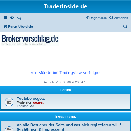
Traderinside.de
FAQ
Registrieren
Anmelden
S
Foren-Übersicht
u
c
h
e
Alle Märkte bei TradingView verfolgen
Aktuelle Zeit: 08.08.2026 04:18
Forum
Youtube-oegeat
Moderator:
oegeat
Themen:
20
Investments
An alle Besucher der Seite und wer sich registrieren will !
(Richtlinien & Impressum)