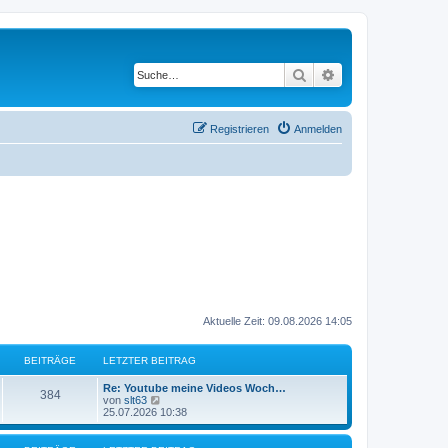
Suche
Erweiterte Suche
Registrieren
Anmelden
Aktuelle Zeit: 09.08.2026 14:05
BEITRÄGE
LETZTER BEITRAG
L
Re: Youtube meine Videos Woch…
B
384
e
N
von
slt63
t
e
25.07.2026 10:38
e
z
u
t
e
i
e
s