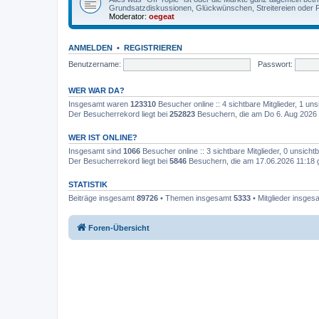
Grundsatzdiskussionen, Glückwünschen, Streitereien oder F
Moderator:
oegeat
ANMELDEN
•
REGISTRIEREN
Benutzername:
Passwort:
WER WAR DA?
Insgesamt waren
123310
Besucher online :: 4 sichtbare Mitglieder, 1 u
Der Besucherrekord liegt bei
252823
Besuchern, die am Do 6. Aug 2026 
WER IST ONLINE?
Insgesamt sind
1066
Besucher online :: 3 sichtbare Mitglieder, 0 unsich
Der Besucherrekord liegt bei
5846
Besuchern, die am 17.06.2026 11:18 gl
STATISTIK
Beiträge insgesamt
89726
• Themen insgesamt
5333
• Mitglieder insge
Foren-Übersicht