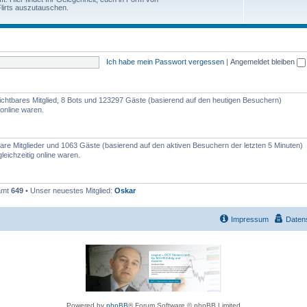
e
lirts auszutauschen.
h
n
e
m
Ich habe mein Passwort vergessen
|
Angemeldet bleiben
e
n
nsichtbares Mitglied, 8 Bots und 123297 Gäste (basierend auf den heutigen Besuchern)
online waren.
tbare Mitglieder und 1063 Gäste (basierend auf den aktiven Besuchern der letzten 5 Minuten)
eichzeitig online waren.
samt
649
• Unser neuestes Mitglied:
Oskar
Impressum
Daten
Powered by
phpBB
® Forum Software © phpBB Limited