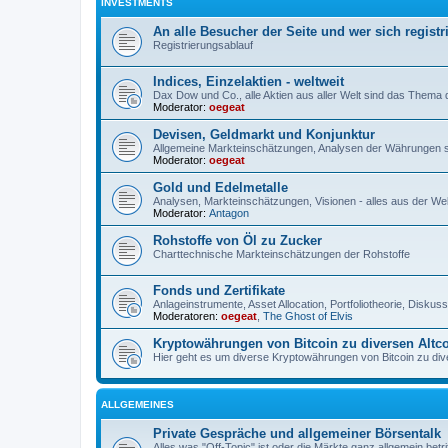
INVESTMENTS
An alle Besucher der Seite und wer sich registr
Registrierungsablauf
Indices, Einzelaktien - weltweit
Dax Dow und Co., alle Aktien aus aller Welt sind das Thema
Moderator:
oegeat
Devisen, Geldmarkt und Konjunktur
Allgemeine Markteinschätzungen, Analysen der Währungen 
Moderator:
oegeat
Gold und Edelmetalle
Analysen, Markteinschätzungen, Visionen - alles aus der Wel
Moderator:
Antagon
Rohstoffe von Öl zu Zucker
Charttechnische Markteinschätzungen der Rohstoffe
Fonds und Zertifikate
Anlageinstrumente, Asset Allocation, Portfoliotheorie, Disku
Moderatoren:
oegeat
,
The Ghost of Elvis
Kryptowährungen von Bitcoin zu diversen Altc
Hier geht es um diverse Kryptowährungen von Bitcoin zu dive
ALLGEMEINES
Private Gespräche und allgemeiner Börsentalk
Alles was "Off-Topic" ist oder die Märkte ganz allgemein betri