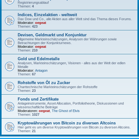
Registrierungsablauf
Themen:
4
Indices, Einzelaktien - weltweit
Dax Dow und Co., alle Aktien aus aller Welt sind das Thema dieses Forums.
Moderator:
oegeat
Themen:
423
Devisen, Geldmarkt und Konjunktur
Allgemeine Markteinschätzungen, Analysen der Währungen sowie
Betrachtungen der Konjunkturnews.
Moderator:
oegeat
Themen:
210
Gold und Edelmetalle
Analysen, Markteinschätzungen, Visionen - alles aus der Welt der edlen
Metalle
Moderator:
Antagon
Themen:
67
Rohstoffe von Öl zu Zucker
Charttechnische Markteinschätzungen der Rohstoffe
Themen:
23
Fonds und Zertifikate
Anlageinstrumente, Asset Allocation, Portfoliotheorie, Diskussionen und
wissenschaftliche Beiträge
Moderatoren:
oegeat
,
The Ghost of Elvis
Themen:
1027
Kryptowährungen von Bitcoin zu diversen Altcoins
Hier geht es um diverse Kryptowährungen von Bitcoin zu diversen Altcoins.
Themen:
21