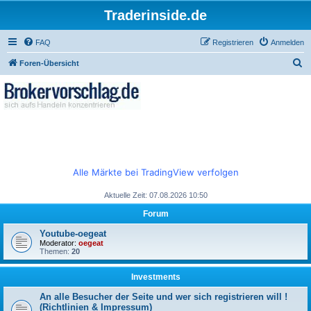
Traderinside.de
FAQ
Registrieren
Anmelden
S
Foren-Übersicht
u
c
h
e
Alle Märkte bei TradingView verfolgen
Aktuelle Zeit: 07.08.2026 10:50
Forum
Youtube-oegeat
Moderator:
oegeat
Themen:
20
Investments
An alle Besucher der Seite und wer sich registrieren will !
(Richtlinien & Impressum)