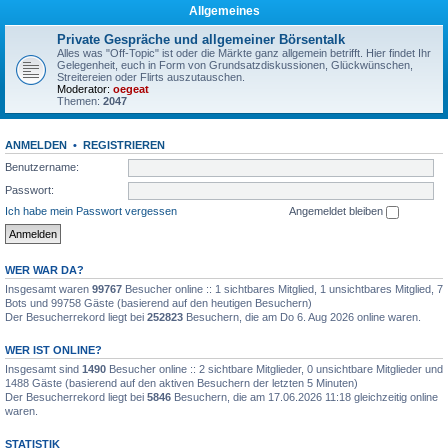
Allgemeines
Private Gespräche und allgemeiner Börsentalk
Alles was "Off-Topic" ist oder die Märkte ganz allgemein betrifft. Hier findet Ihr
Gelegenheit, euch in Form von Grundsatzdiskussionen, Glückwünschen,
Streitereien oder Flirts auszutauschen.
Moderator:
oegeat
Themen:
2047
ANMELDEN
•
REGISTRIEREN
Benutzername:
Passwort:
Ich habe mein Passwort vergessen
Angemeldet bleiben
WER WAR DA?
Insgesamt waren
99767
Besucher online :: 1 sichtbares Mitglied, 1 unsichtbares Mitglied, 7
Bots und 99758 Gäste (basierend auf den heutigen Besuchern)
Der Besucherrekord liegt bei
252823
Besuchern, die am Do 6. Aug 2026 online waren.
WER IST ONLINE?
Insgesamt sind
1490
Besucher online :: 2 sichtbare Mitglieder, 0 unsichtbare Mitglieder und
1488 Gäste (basierend auf den aktiven Besuchern der letzten 5 Minuten)
Der Besucherrekord liegt bei
5846
Besuchern, die am 17.06.2026 11:18 gleichzeitig online
waren.
STATISTIK