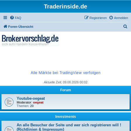
Traderinside.de
FAQ
Registrieren
Anmelden
S
Foren-Übersicht
u
c
h
e
Alle Märkte bei TradingView verfolgen
Aktuelle Zeit: 09.08.2026 00:02
Forum
Youtube-oegeat
Moderator:
oegeat
Themen:
20
Investments
An alle Besucher der Seite und wer sich registrieren will !
(Richtlinien & Impressum)