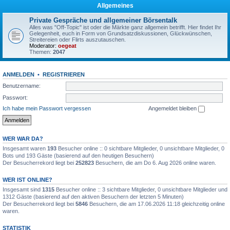
Allgemeines
Private Gespräche und allgemeiner Börsentalk
Alles was "Off-Topic" ist oder die Märkte ganz allgemein betrifft. Hier findet Ihr
Gelegenheit, euch in Form von Grundsatzdiskussionen, Glückwünschen,
Streitereien oder Flirts auszutauschen.
Moderator:
oegeat
Themen:
2047
ANMELDEN
•
REGISTRIEREN
Benutzername:
Passwort:
Ich habe mein Passwort vergessen
Angemeldet bleiben
WER WAR DA?
Insgesamt waren
193
Besucher online :: 0 sichtbare Mitglieder, 0 unsichtbare Mitglieder, 0
Bots und 193 Gäste (basierend auf den heutigen Besuchern)
Der Besucherrekord liegt bei
252823
Besuchern, die am Do 6. Aug 2026 online waren.
WER IST ONLINE?
Insgesamt sind
1315
Besucher online :: 3 sichtbare Mitglieder, 0 unsichtbare Mitglieder und
1312 Gäste (basierend auf den aktiven Besuchern der letzten 5 Minuten)
Der Besucherrekord liegt bei
5846
Besuchern, die am 17.06.2026 11:18 gleichzeitig online
waren.
STATISTIK