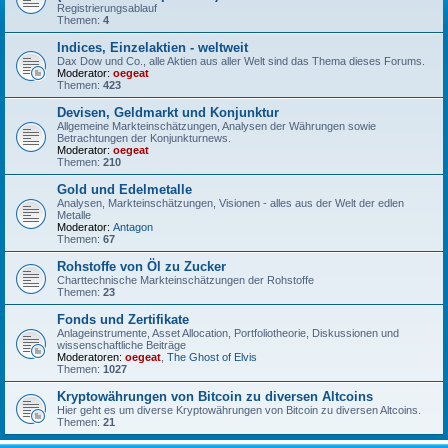
Registrierungsablauf
Themen:
4
Indices, Einzelaktien - weltweit
Dax Dow und Co., alle Aktien aus aller Welt sind das Thema dieses Forums.
Moderator:
oegeat
Themen:
423
Devisen, Geldmarkt und Konjunktur
Allgemeine Markteinschätzungen, Analysen der Währungen sowie
Betrachtungen der Konjunkturnews.
Moderator:
oegeat
Themen:
210
Gold und Edelmetalle
Analysen, Markteinschätzungen, Visionen - alles aus der Welt der edlen
Metalle
Moderator:
Antagon
Themen:
67
Rohstoffe von Öl zu Zucker
Charttechnische Markteinschätzungen der Rohstoffe
Themen:
23
Fonds und Zertifikate
Anlageinstrumente, Asset Allocation, Portfoliotheorie, Diskussionen und
wissenschaftliche Beiträge
Moderatoren:
oegeat
,
The Ghost of Elvis
Themen:
1027
Kryptowährungen von Bitcoin zu diversen Altcoins
Hier geht es um diverse Kryptowährungen von Bitcoin zu diversen Altcoins.
Themen:
21