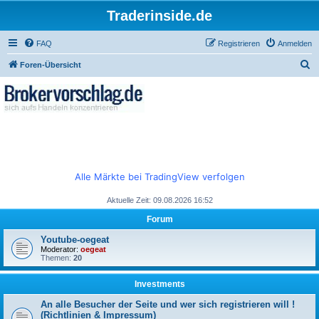
Traderinside.de
FAQ
Registrieren
Anmelden
S
Foren-Übersicht
u
c
h
e
Alle Märkte bei TradingView verfolgen
Aktuelle Zeit: 09.08.2026 16:52
Forum
Youtube-oegeat
Moderator:
oegeat
Themen:
20
Investments
An alle Besucher der Seite und wer sich registrieren will !
(Richtlinien & Impressum)