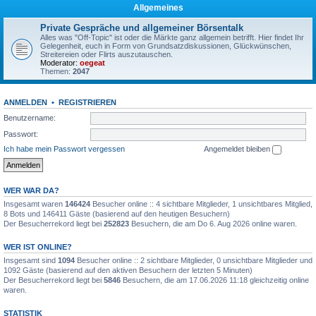
Allgemeines
Private Gespräche und allgemeiner Börsentalk
Alles was "Off-Topic" ist oder die Märkte ganz allgemein betrifft. Hier findet Ihr
Gelegenheit, euch in Form von Grundsatzdiskussionen, Glückwünschen,
Streitereien oder Flirts auszutauschen.
Moderator:
oegeat
Themen:
2047
ANMELDEN
•
REGISTRIEREN
Benutzername:
Passwort:
Ich habe mein Passwort vergessen
Angemeldet bleiben
WER WAR DA?
Insgesamt waren
146424
Besucher online :: 4 sichtbare Mitglieder, 1 unsichtbares Mitglied,
8 Bots und 146411 Gäste (basierend auf den heutigen Besuchern)
Der Besucherrekord liegt bei
252823
Besuchern, die am Do 6. Aug 2026 online waren.
WER IST ONLINE?
Insgesamt sind
1094
Besucher online :: 2 sichtbare Mitglieder, 0 unsichtbare Mitglieder und
1092 Gäste (basierend auf den aktiven Besuchern der letzten 5 Minuten)
Der Besucherrekord liegt bei
5846
Besuchern, die am 17.06.2026 11:18 gleichzeitig online
waren.
STATISTIK