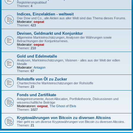
Registrierungsablauf
Themen:
4
Indices, Einzelaktien - weltweit
Dax Dow und Co., alle Aktien aus aller Welt sind das Thema dieses Forums.
Moderator:
oegeat
Themen:
423
Devisen, Geldmarkt und Konjunktur
Allgemeine Markteinschätzungen, Analysen der Währungen sowie
Betrachtungen der Konjunkturnews.
Moderator:
oegeat
Themen:
210
Gold und Edelmetalle
Analysen, Markteinschätzungen, Visionen - alles aus der Welt der edlen
Metalle
Moderator:
Antagon
Themen:
67
Rohstoffe von Öl zu Zucker
Charttechnische Markteinschätzungen der Rohstoffe
Themen:
23
Fonds und Zertifikate
Anlageinstrumente, Asset Allocation, Portfoliotheorie, Diskussionen und
wissenschaftliche Beiträge
Moderatoren:
oegeat
,
The Ghost of Elvis
Themen:
1027
Kryptowährungen von Bitcoin zu diversen Altcoins
Hier geht es um diverse Kryptowährungen von Bitcoin zu diversen Altcoins.
Themen:
21