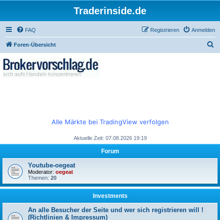
Traderinside.de
FAQ
Registrieren
Anmelden
S
Foren-Übersicht
u
c
h
e
Alle Märkte bei TradingView verfolgen
Aktuelle Zeit: 07.08.2026 19:19
Forum
Youtube-oegeat
Moderator:
oegeat
Themen:
20
Investments
An alle Besucher der Seite und wer sich registrieren will !
(Richtlinien & Impressum)