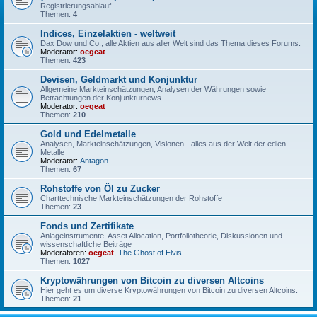
Registrierungsablauf
Themen:
4
Indices, Einzelaktien - weltweit
Dax Dow und Co., alle Aktien aus aller Welt sind das Thema dieses Forums.
Moderator:
oegeat
Themen:
423
Devisen, Geldmarkt und Konjunktur
Allgemeine Markteinschätzungen, Analysen der Währungen sowie
Betrachtungen der Konjunkturnews.
Moderator:
oegeat
Themen:
210
Gold und Edelmetalle
Analysen, Markteinschätzungen, Visionen - alles aus der Welt der edlen
Metalle
Moderator:
Antagon
Themen:
67
Rohstoffe von Öl zu Zucker
Charttechnische Markteinschätzungen der Rohstoffe
Themen:
23
Fonds und Zertifikate
Anlageinstrumente, Asset Allocation, Portfoliotheorie, Diskussionen und
wissenschaftliche Beiträge
Moderatoren:
oegeat
,
The Ghost of Elvis
Themen:
1027
Kryptowährungen von Bitcoin zu diversen Altcoins
Hier geht es um diverse Kryptowährungen von Bitcoin zu diversen Altcoins.
Themen:
21