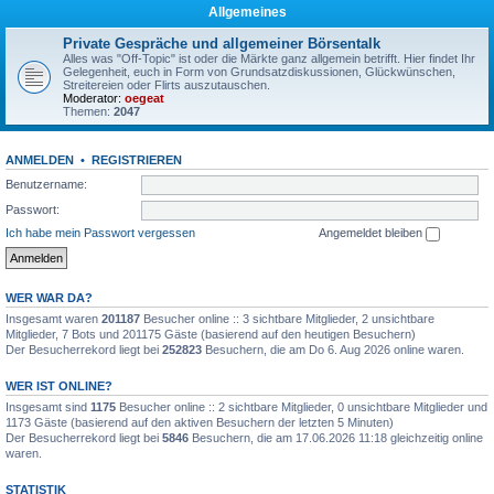
Allgemeines
Private Gespräche und allgemeiner Börsentalk
Alles was "Off-Topic" ist oder die Märkte ganz allgemein betrifft. Hier findet Ihr
Gelegenheit, euch in Form von Grundsatzdiskussionen, Glückwünschen,
Streitereien oder Flirts auszutauschen.
Moderator:
oegeat
Themen:
2047
ANMELDEN
•
REGISTRIEREN
Benutzername:
Passwort:
Ich habe mein Passwort vergessen
Angemeldet bleiben
WER WAR DA?
Insgesamt waren
201187
Besucher online :: 3 sichtbare Mitglieder, 2 unsichtbare
Mitglieder, 7 Bots und 201175 Gäste (basierend auf den heutigen Besuchern)
Der Besucherrekord liegt bei
252823
Besuchern, die am Do 6. Aug 2026 online waren.
WER IST ONLINE?
Insgesamt sind
1175
Besucher online :: 2 sichtbare Mitglieder, 0 unsichtbare Mitglieder und
1173 Gäste (basierend auf den aktiven Besuchern der letzten 5 Minuten)
Der Besucherrekord liegt bei
5846
Besuchern, die am 17.06.2026 11:18 gleichzeitig online
waren.
STATISTIK