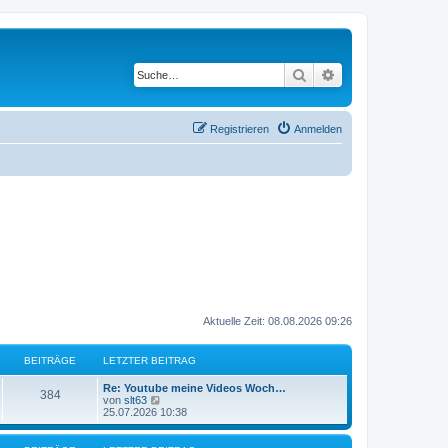
Suche
Erweiterte Suche
Registrieren
Anmelden
Aktuelle Zeit: 08.08.2026 09:26
BEITRÄGE
LETZTER BEITRAG
L
Re: Youtube meine Videos Woch…
B
384
e
N
von
slt63
t
e
25.07.2026 10:38
e
z
u
t
e
i
e
s