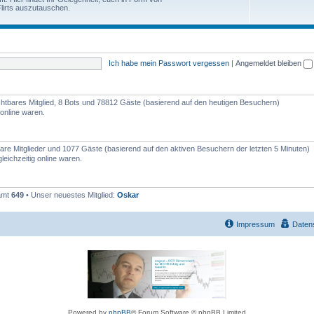
e
lirts auszutauschen.
h
n
e
m
Ich habe mein Passwort vergessen
|
Angemeldet bleiben
e
n
sichtbares Mitglied, 8 Bots und 78812 Gäste (basierend auf den heutigen Besuchern)
online waren.
tbare Mitglieder und 1077 Gäste (basierend auf den aktiven Besuchern der letzten 5 Minuten)
eichzeitig online waren.
samt
649
• Unser neuestes Mitglied:
Oskar
Impressum
Daten
Powered by
phpBB
® Forum Software © phpBB Limited