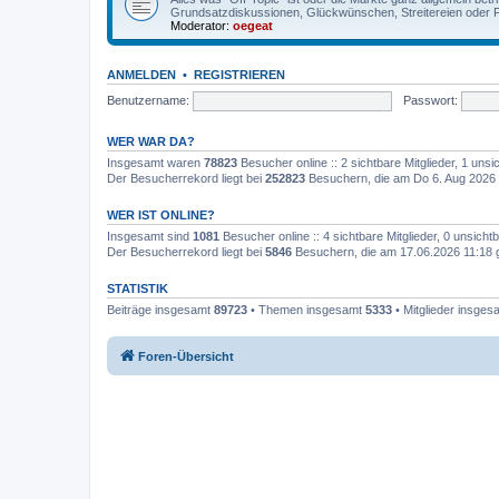
Grundsatzdiskussionen, Glückwünschen, Streitereien oder F
Moderator:
oegeat
ANMELDEN
•
REGISTRIEREN
Benutzername:
Passwort:
WER WAR DA?
Insgesamt waren
78823
Besucher online :: 2 sichtbare Mitglieder, 1 un
Der Besucherrekord liegt bei
252823
Besuchern, die am Do 6. Aug 2026 
WER IST ONLINE?
Insgesamt sind
1081
Besucher online :: 4 sichtbare Mitglieder, 0 unsich
Der Besucherrekord liegt bei
5846
Besuchern, die am 17.06.2026 11:18 gl
STATISTIK
Beiträge insgesamt
89723
• Themen insgesamt
5333
• Mitglieder insge
Foren-Übersicht