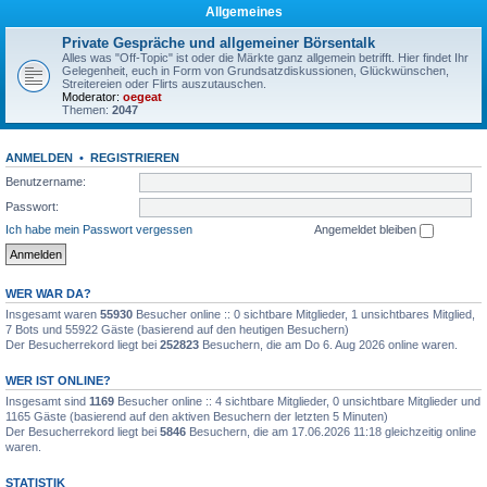
Allgemeines
Private Gespräche und allgemeiner Börsentalk
Alles was "Off-Topic" ist oder die Märkte ganz allgemein betrifft. Hier findet Ihr
Gelegenheit, euch in Form von Grundsatzdiskussionen, Glückwünschen,
Streitereien oder Flirts auszutauschen.
Moderator:
oegeat
Themen:
2047
ANMELDEN
•
REGISTRIEREN
Benutzername:
Passwort:
Ich habe mein Passwort vergessen
Angemeldet bleiben
WER WAR DA?
Insgesamt waren
55930
Besucher online :: 0 sichtbare Mitglieder, 1 unsichtbares Mitglied,
7 Bots und 55922 Gäste (basierend auf den heutigen Besuchern)
Der Besucherrekord liegt bei
252823
Besuchern, die am Do 6. Aug 2026 online waren.
WER IST ONLINE?
Insgesamt sind
1169
Besucher online :: 4 sichtbare Mitglieder, 0 unsichtbare Mitglieder und
1165 Gäste (basierend auf den aktiven Besuchern der letzten 5 Minuten)
Der Besucherrekord liegt bei
5846
Besuchern, die am 17.06.2026 11:18 gleichzeitig online
waren.
STATISTIK