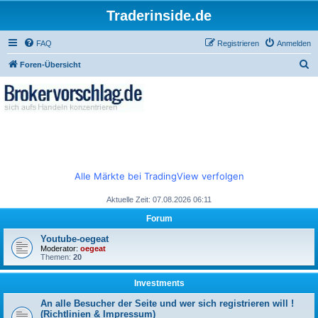
Traderinside.de
FAQ
Registrieren
Anmelden
S
Foren-Übersicht
u
c
h
e
Alle Märkte bei TradingView verfolgen
Aktuelle Zeit: 07.08.2026 06:11
Forum
Youtube-oegeat
Moderator:
oegeat
Themen:
20
Investments
An alle Besucher der Seite und wer sich registrieren will !
(Richtlinien & Impressum)