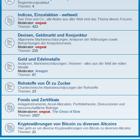
Registrierungsablauf
Themen:
4
Indices, Einzelaktien - weltweit
Dax Dow und Co., alle Aktien aus aller Welt sind das Thema dieses Forums.
Moderator:
oegeat
Themen:
423
Devisen, Geldmarkt und Konjunktur
Allgemeine Markteinschätzungen, Analysen der Währungen sowie
Betrachtungen der Konjunkturnews.
Moderator:
oegeat
Themen:
210
Gold und Edelmetalle
Analysen, Markteinschätzungen, Visionen - alles aus der Welt der edlen
Metalle
Moderator:
Antagon
Themen:
67
Rohstoffe von Öl zu Zucker
Charttechnische Markteinschätzungen der Rohstoffe
Themen:
23
Fonds und Zertifikate
Anlageinstrumente, Asset Allocation, Portfoliotheorie, Diskussionen und
wissenschaftliche Beiträge
Moderatoren:
oegeat
,
The Ghost of Elvis
Themen:
1027
Kryptowährungen von Bitcoin zu diversen Altcoins
Hier geht es um diverse Kryptowährungen von Bitcoin zu diversen Altcoins.
Themen:
21