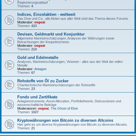
Registrierungsablauf
Themen:
4
Indices, Einzelaktien - weltweit
Dax Dow und Co., alle Aktien aus aller Welt sind das Thema dieses Forums.
Moderator:
oegeat
Themen:
423
Devisen, Geldmarkt und Konjunktur
Allgemeine Markteinschätzungen, Analysen der Währungen sowie
Betrachtungen der Konjunkturnews.
Moderator:
oegeat
Themen:
210
Gold und Edelmetalle
Analysen, Markteinschätzungen, Visionen - alles aus der Welt der edlen
Metalle
Moderator:
Antagon
Themen:
67
Rohstoffe von Öl zu Zucker
Charttechnische Markteinschätzungen der Rohstoffe
Themen:
23
Fonds und Zertifikate
Anlageinstrumente, Asset Allocation, Portfoliotheorie, Diskussionen und
wissenschaftliche Beiträge
Moderatoren:
oegeat
,
The Ghost of Elvis
Themen:
1027
Kryptowährungen von Bitcoin zu diversen Altcoins
Hier geht es um diverse Kryptowährungen von Bitcoin zu diversen Altcoins.
Themen:
21