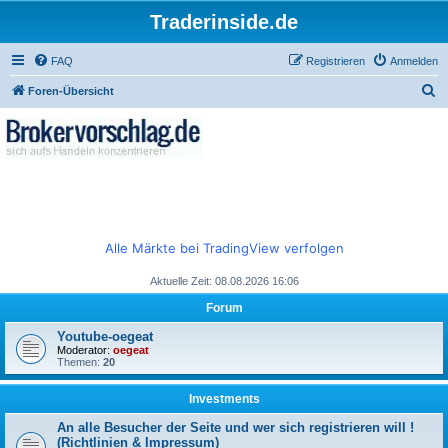
Traderinside.de
FAQ
Registrieren
Anmelden
S
Foren-Übersicht
u
c
h
e
Alle Märkte bei TradingView verfolgen
Aktuelle Zeit: 08.08.2026 16:06
Forum
Youtube-oegeat
Moderator:
oegeat
Themen:
20
Investments
An alle Besucher der Seite und wer sich registrieren will !
(Richtlinien & Impressum)