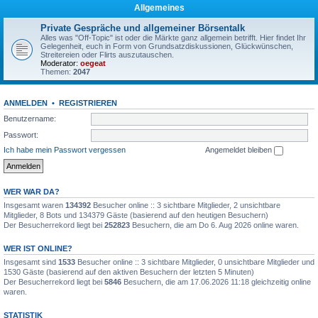
Allgemeines
Private Gespräche und allgemeiner Börsentalk
Alles was "Off-Topic" ist oder die Märkte ganz allgemein betrifft. Hier findet Ihr
Gelegenheit, euch in Form von Grundsatzdiskussionen, Glückwünschen,
Streitereien oder Flirts auszutauschen.
Moderator:
oegeat
Themen:
2047
ANMELDEN
•
REGISTRIEREN
Benutzername:
Passwort:
Ich habe mein Passwort vergessen
Angemeldet bleiben
WER WAR DA?
Insgesamt waren
134392
Besucher online :: 3 sichtbare Mitglieder, 2 unsichtbare
Mitglieder, 8 Bots und 134379 Gäste (basierend auf den heutigen Besuchern)
Der Besucherrekord liegt bei
252823
Besuchern, die am Do 6. Aug 2026 online waren.
WER IST ONLINE?
Insgesamt sind
1533
Besucher online :: 3 sichtbare Mitglieder, 0 unsichtbare Mitglieder und
1530 Gäste (basierend auf den aktiven Besuchern der letzten 5 Minuten)
Der Besucherrekord liegt bei
5846
Besuchern, die am 17.06.2026 11:18 gleichzeitig online
waren.
STATISTIK