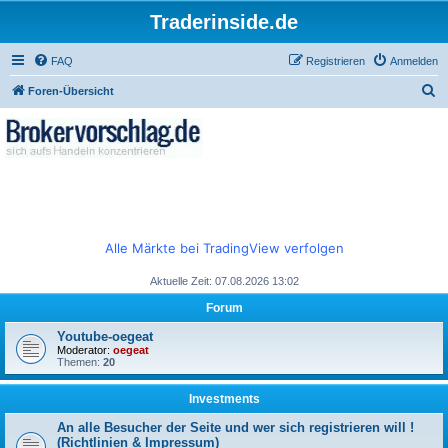
Traderinside.de
FAQ
Registrieren
Anmelden
S
Foren-Übersicht
u
c
h
e
Alle Märkte bei TradingView verfolgen
Aktuelle Zeit: 07.08.2026 13:02
Forum
Youtube-oegeat
Moderator:
oegeat
Themen:
20
Investments
An alle Besucher der Seite und wer sich registrieren will !
(Richtlinien & Impressum)