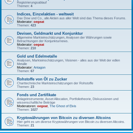
Registrierungsablauf
Themen:
4
Indices, Einzelaktien - weltweit
Dax Dow und Co., alle Aktien aus aller Welt sind das Thema dieses Forums.
Moderator:
oegeat
Themen:
423
Devisen, Geldmarkt und Konjunktur
Allgemeine Markteinschätzungen, Analysen der Währungen sowie
Betrachtungen der Konjunkturnews.
Moderator:
oegeat
Themen:
210
Gold und Edelmetalle
Analysen, Markteinschätzungen, Visionen - alles aus der Welt der edlen
Metalle
Moderator:
Antagon
Themen:
67
Rohstoffe von Öl zu Zucker
Charttechnische Markteinschätzungen der Rohstoffe
Themen:
23
Fonds und Zertifikate
Anlageinstrumente, Asset Allocation, Portfoliotheorie, Diskussionen und
wissenschaftliche Beiträge
Moderatoren:
oegeat
,
The Ghost of Elvis
Themen:
1027
Kryptowährungen von Bitcoin zu diversen Altcoins
Hier geht es um diverse Kryptowährungen von Bitcoin zu diversen Altcoins.
Themen:
21