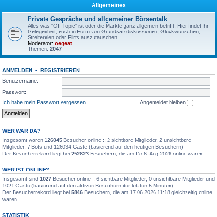
Allgemeines
Private Gespräche und allgemeiner Börsentalk
Alles was "Off-Topic" ist oder die Märkte ganz allgemein betrifft. Hier findet Ihr
Gelegenheit, euch in Form von Grundsatzdiskussionen, Glückwünschen,
Streitereien oder Flirts auszutauschen.
Moderator:
oegeat
Themen:
2047
ANMELDEN
•
REGISTRIEREN
Benutzername:
Passwort:
Ich habe mein Passwort vergessen
Angemeldet bleiben
WER WAR DA?
Insgesamt waren
126045
Besucher online :: 2 sichtbare Mitglieder, 2 unsichtbare
Mitglieder, 7 Bots und 126034 Gäste (basierend auf den heutigen Besuchern)
Der Besucherrekord liegt bei
252823
Besuchern, die am Do 6. Aug 2026 online waren.
WER IST ONLINE?
Insgesamt sind
1027
Besucher online :: 6 sichtbare Mitglieder, 0 unsichtbare Mitglieder und
1021 Gäste (basierend auf den aktiven Besuchern der letzten 5 Minuten)
Der Besucherrekord liegt bei
5846
Besuchern, die am 17.06.2026 11:18 gleichzeitig online
waren.
STATISTIK