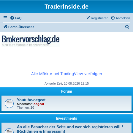
Traderinside.de
FAQ
Registrieren
Anmelden
S
Foren-Übersicht
u
c
h
e
Alle Märkte bei TradingView verfolgen
Aktuelle Zeit: 10.08.2026 12:15
Forum
Youtube-oegeat
Moderator:
oegeat
Themen:
20
Investments
An alle Besucher der Seite und wer sich registrieren will !
(Richtlinien & Impressum)