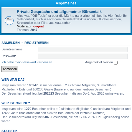
Allgemeines
Private Gespräche und allgemeiner Börsentalk
Alles was "Off-Topic" ist oder die Märkte ganz allgemein betrifft. Hier findet Ihr
Gelegenheit, euch in Form von Grundsatzdiskussionen, Glückwünschen,
Streitereien oder Flirts auszutauschen.
Moderator:
oegeat
Themen:
2047
ANMELDEN
•
REGISTRIEREN
Benutzername:
Passwort:
Ich habe mein Passwort vergessen
Angemeldet bleiben
WER WAR DA?
Insgesamt waren
100247
Besucher online :: 2 sichtbare Mitglieder, 3 unsichtbare
Mitglieder, 7 Bots und 100235 Gäste (basierend auf den heutigen Besuchern)
Der Besucherrekord liegt bei
252823
Besuchern, die am Do 6. Aug 2026 online waren.
WER IST ONLINE?
Insgesamt sind
1270
Besucher online :: 2 sichtbare Mitglieder, 0 unsichtbare Mitglieder und
1268 Gäste (basierend auf den aktiven Besuchern der letzten 5 Minuten)
Der Besucherrekord liegt bei
5846
Besuchern, die am 17.06.2026 11:18 gleichzeitig online
waren.
STATISTIK