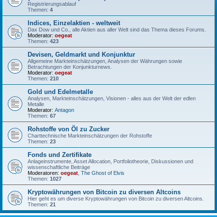
Registrierungsablauf
Themen:
4
Indices, Einzelaktien - weltweit
Dax Dow und Co., alle Aktien aus aller Welt sind das Thema dieses Forums.
Moderator:
oegeat
Themen:
423
Devisen, Geldmarkt und Konjunktur
Allgemeine Markteinschätzungen, Analysen der Währungen sowie
Betrachtungen der Konjunkturnews.
Moderator:
oegeat
Themen:
210
Gold und Edelmetalle
Analysen, Markteinschätzungen, Visionen - alles aus der Welt der edlen
Metalle
Moderator:
Antagon
Themen:
67
Rohstoffe von Öl zu Zucker
Charttechnische Markteinschätzungen der Rohstoffe
Themen:
23
Fonds und Zertifikate
Anlageinstrumente, Asset Allocation, Portfoliotheorie, Diskussionen und
wissenschaftliche Beiträge
Moderatoren:
oegeat
,
The Ghost of Elvis
Themen:
1027
Kryptowährungen von Bitcoin zu diversen Altcoins
Hier geht es um diverse Kryptowährungen von Bitcoin zu diversen Altcoins.
Themen:
21