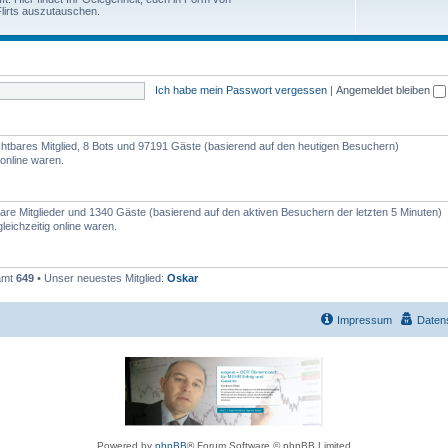
e
lirts auszutauschen.
h
n
e
m
Ich habe mein Passwort vergessen
|
Angemeldet bleiben
e
n
sichtbares Mitglied, 8 Bots und 97191 Gäste (basierend auf den heutigen Besuchern)
online waren.
tbare Mitglieder und 1340 Gäste (basierend auf den aktiven Besuchern der letzten 5 Minuten)
eichzeitig online waren.
samt
649
• Unser neuestes Mitglied:
Oskar
Impressum
Daten
Powered by
phpBB
® Forum Software © phpBB Limited