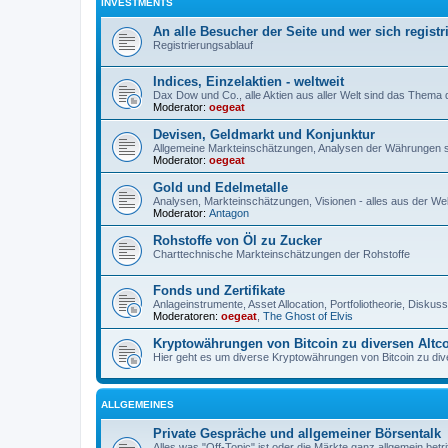
INVESTMENTS
An alle Besucher der Seite und wer sich registr
Registrierungsablauf
Indices, Einzelaktien - weltweit
Dax Dow und Co., alle Aktien aus aller Welt sind das Thema
Moderator:
oegeat
Devisen, Geldmarkt und Konjunktur
Allgemeine Markteinschätzungen, Analysen der Währungen 
Moderator:
oegeat
Gold und Edelmetalle
Analysen, Markteinschätzungen, Visionen - alles aus der Wel
Moderator:
Antagon
Rohstoffe von Öl zu Zucker
Charttechnische Markteinschätzungen der Rohstoffe
Fonds und Zertifikate
Anlageinstrumente, Asset Allocation, Portfoliotheorie, Disku
Moderatoren:
oegeat
,
The Ghost of Elvis
Kryptowährungen von Bitcoin zu diversen Altc
Hier geht es um diverse Kryptowährungen von Bitcoin zu dive
ALLGEMEINES
Private Gespräche und allgemeiner Börsentalk
Alles was "Off-Topic" ist oder die Märkte ganz allgemein betri