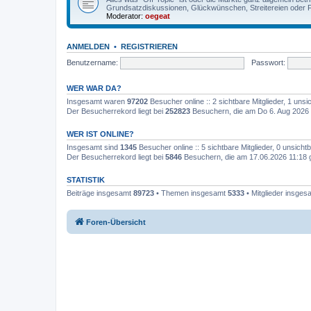
Grundsatzdiskussionen, Glückwünschen, Streitereien oder F
Moderator:
oegeat
ANMELDEN
•
REGISTRIEREN
Benutzername:
Passwort:
WER WAR DA?
Insgesamt waren
97202
Besucher online :: 2 sichtbare Mitglieder, 1 un
Der Besucherrekord liegt bei
252823
Besuchern, die am Do 6. Aug 2026 
WER IST ONLINE?
Insgesamt sind
1345
Besucher online :: 5 sichtbare Mitglieder, 0 unsich
Der Besucherrekord liegt bei
5846
Besuchern, die am 17.06.2026 11:18 gl
STATISTIK
Beiträge insgesamt
89723
• Themen insgesamt
5333
• Mitglieder insge
Foren-Übersicht