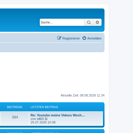
Suche
Erweiterte Suche
Registrieren
Anmelden
Aktuelle Zeit: 08.08.2026 11:34
BEITRÄGE
LETZTER BEITRAG
L
Re: Youtube meine Videos Woch…
B
384
e
N
von
slt63
t
e
25.07.2026 10:38
e
z
u
t
e
i
e
s