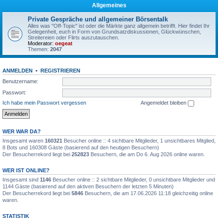
Allgemeines
Private Gespräche und allgemeiner Börsentalk
Alles was "Off-Topic" ist oder die Märkte ganz allgemein betrifft. Hier findet Ihr
Gelegenheit, euch in Form von Grundsatzdiskussionen, Glückwünschen,
Streitereien oder Flirts auszutauschen.
Moderator:
oegeat
Themen:
2047
ANMELDEN
•
REGISTRIEREN
Benutzername:
Passwort:
Ich habe mein Passwort vergessen
Angemeldet bleiben
WER WAR DA?
Insgesamt waren
160321
Besucher online :: 4 sichtbare Mitglieder, 1 unsichtbares Mitglied,
8 Bots und 160308 Gäste (basierend auf den heutigen Besuchern)
Der Besucherrekord liegt bei
252823
Besuchern, die am Do 6. Aug 2026 online waren.
WER IST ONLINE?
Insgesamt sind
1146
Besucher online :: 2 sichtbare Mitglieder, 0 unsichtbare Mitglieder und
1144 Gäste (basierend auf den aktiven Besuchern der letzten 5 Minuten)
Der Besucherrekord liegt bei
5846
Besuchern, die am 17.06.2026 11:18 gleichzeitig online
waren.
STATISTIK