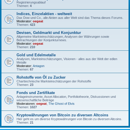
Registrierungsablauf
Themen:
4
Indices, Einzelaktien - weltweit
Dax Dow und Co., alle Aktien aus aller Welt sind das Thema dieses Forums.
Moderator:
oegeat
Themen:
423
Devisen, Geldmarkt und Konjunktur
Allgemeine Markteinschätzungen, Analysen der Währungen sowie
Betrachtungen der Konjunkturnews.
Moderator:
oegeat
Themen:
210
Gold und Edelmetalle
Analysen, Markteinschätzungen, Visionen - alles aus der Welt der edlen
Metalle
Moderator:
Antagon
Themen:
67
Rohstoffe von Öl zu Zucker
Charttechnische Markteinschätzungen der Rohstoffe
Themen:
23
Fonds und Zertifikate
Anlageinstrumente, Asset Allocation, Portfoliotheorie, Diskussionen und
wissenschaftliche Beiträge
Moderatoren:
oegeat
,
The Ghost of Elvis
Themen:
1027
Kryptowährungen von Bitcoin zu diversen Altcoins
Hier geht es um diverse Kryptowährungen von Bitcoin zu diversen Altcoins.
Themen:
21