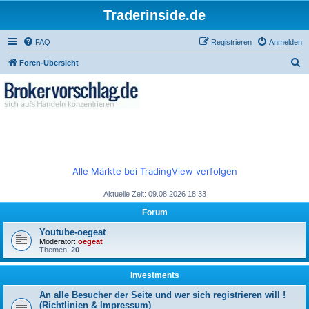
Traderinside.de
FAQ
Registrieren
Anmelden
S
Foren-Übersicht
u
c
h
e
Alle Märkte bei TradingView verfolgen
Aktuelle Zeit: 09.08.2026 18:33
Forum
Youtube-oegeat
Moderator:
oegeat
Themen:
20
Investments
An alle Besucher der Seite und wer sich registrieren will !
(Richtlinien & Impressum)