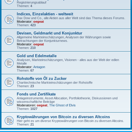
Registrierungsablauf
Themen:
4
Indices, Einzelaktien - weltweit
Dax Dow und Co., alle Aktien aus aller Welt sind das Thema dieses Forums.
Moderator:
oegeat
Themen:
423
Devisen, Geldmarkt und Konjunktur
Allgemeine Markteinschätzungen, Analysen der Währungen sowie
Betrachtungen der Konjunkturnews.
Moderator:
oegeat
Themen:
210
Gold und Edelmetalle
Analysen, Markteinschätzungen, Visionen - alles aus der Welt der edlen
Metalle
Moderator:
Antagon
Themen:
67
Rohstoffe von Öl zu Zucker
Charttechnische Markteinschätzungen der Rohstoffe
Themen:
23
Fonds und Zertifikate
Anlageinstrumente, Asset Allocation, Portfoliotheorie, Diskussionen und
wissenschaftliche Beiträge
Moderatoren:
oegeat
,
The Ghost of Elvis
Themen:
1027
Kryptowährungen von Bitcoin zu diversen Altcoins
Hier geht es um diverse Kryptowährungen von Bitcoin zu diversen Altcoins.
Themen:
21