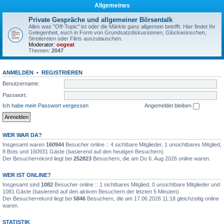
Allgemeines
Private Gespräche und allgemeiner Börsentalk
Alles was "Off-Topic" ist oder die Märkte ganz allgemein betrifft. Hier findet Ihr
Gelegenheit, euch in Form von Grundsatzdiskussionen, Glückwünschen,
Streitereien oder Flirts auszutauschen.
Moderator:
oegeat
Themen:
2047
ANMELDEN
•
REGISTRIEREN
Benutzername:
Passwort:
Ich habe mein Passwort vergessen
Angemeldet bleiben
WER WAR DA?
Insgesamt waren
160944
Besucher online :: 4 sichtbare Mitglieder, 1 unsichtbares Mitglied,
8 Bots und 160931 Gäste (basierend auf den heutigen Besuchern)
Der Besucherrekord liegt bei
252823
Besuchern, die am Do 6. Aug 2026 online waren.
WER IST ONLINE?
Insgesamt sind
1082
Besucher online :: 1 sichtbares Mitglied, 0 unsichtbare Mitglieder und
1081 Gäste (basierend auf den aktiven Besuchern der letzten 5 Minuten)
Der Besucherrekord liegt bei
5846
Besuchern, die am 17.06.2026 11:18 gleichzeitig online
waren.
STATISTIK