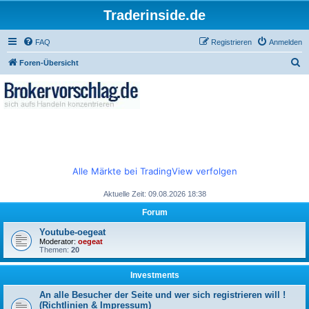
Traderinside.de
FAQ
Registrieren
Anmelden
S
Foren-Übersicht
u
c
h
e
Alle Märkte bei TradingView verfolgen
Aktuelle Zeit: 09.08.2026 18:38
Forum
Youtube-oegeat
Moderator:
oegeat
Themen:
20
Investments
An alle Besucher der Seite und wer sich registrieren will !
(Richtlinien & Impressum)