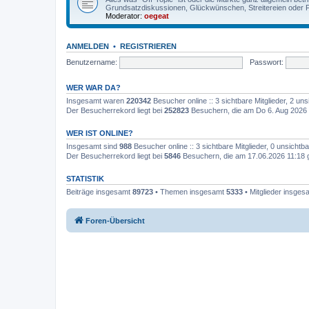
Grundsatzdiskussionen, Glückwünschen, Streitereien oder F
Moderator:
oegeat
ANMELDEN
•
REGISTRIEREN
Benutzername:
Passwort:
WER WAR DA?
Insgesamt waren
220342
Besucher online :: 3 sichtbare Mitglieder, 2 u
Der Besucherrekord liegt bei
252823
Besuchern, die am Do 6. Aug 2026 
WER IST ONLINE?
Insgesamt sind
988
Besucher online :: 3 sichtbare Mitglieder, 0 unsicht
Der Besucherrekord liegt bei
5846
Besuchern, die am 17.06.2026 11:18 gl
STATISTIK
Beiträge insgesamt
89723
• Themen insgesamt
5333
• Mitglieder insge
Foren-Übersicht