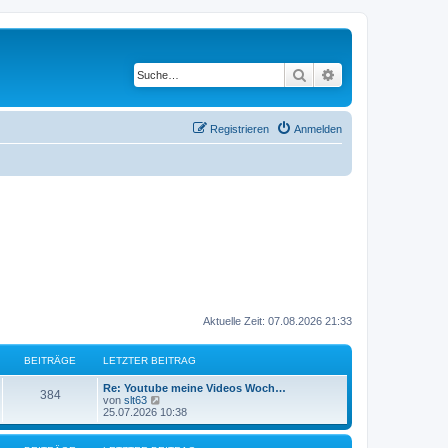
Suche
Erweiterte Suche
Registrieren
Anmelden
Aktuelle Zeit: 07.08.2026 21:33
BEITRÄGE
LETZTER BEITRAG
L
Re: Youtube meine Videos Woch…
B
384
e
N
von
slt63
t
e
25.07.2026 10:38
e
z
u
t
e
i
e
s