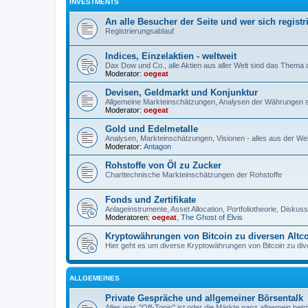
INVESTMENTS
An alle Besucher der Seite und wer sich registr
Registrierungsablauf
Indices, Einzelaktien - weltweit
Dax Dow und Co., alle Aktien aus aller Welt sind das Thema
Moderator:
oegeat
Devisen, Geldmarkt und Konjunktur
Allgemeine Markteinschätzungen, Analysen der Währungen 
Moderator:
oegeat
Gold und Edelmetalle
Analysen, Markteinschätzungen, Visionen - alles aus der Wel
Moderator:
Antagon
Rohstoffe von Öl zu Zucker
Charttechnische Markteinschätzungen der Rohstoffe
Fonds und Zertifikate
Anlageinstrumente, Asset Allocation, Portfoliotheorie, Disku
Moderatoren:
oegeat
,
The Ghost of Elvis
Kryptowährungen von Bitcoin zu diversen Altc
Hier geht es um diverse Kryptowährungen von Bitcoin zu dive
ALLGEMEINES
Private Gespräche und allgemeiner Börsentalk
Alles was "Off-Topic" ist oder die Märkte ganz allgemein betri