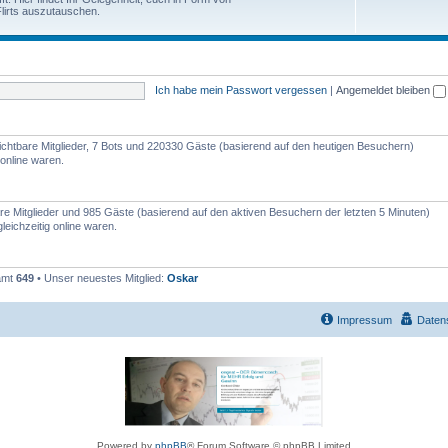
e
lirts auszutauschen.
h
n
e
m
Ich habe mein Passwort vergessen
|
Angemeldet bleiben
e
n
nsichtbare Mitglieder, 7 Bots und 220330 Gäste (basierend auf den heutigen Besuchern)
online waren.
bare Mitglieder und 985 Gäste (basierend auf den aktiven Besuchern der letzten 5 Minuten)
eichzeitig online waren.
samt
649
• Unser neuestes Mitglied:
Oskar
Impressum
Daten
Powered by
phpBB
® Forum Software © phpBB Limited