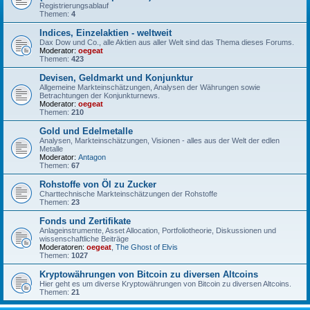
Registrierungsablauf
Themen:
4
Indices, Einzelaktien - weltweit
Dax Dow und Co., alle Aktien aus aller Welt sind das Thema dieses Forums.
Moderator:
oegeat
Themen:
423
Devisen, Geldmarkt und Konjunktur
Allgemeine Markteinschätzungen, Analysen der Währungen sowie
Betrachtungen der Konjunkturnews.
Moderator:
oegeat
Themen:
210
Gold und Edelmetalle
Analysen, Markteinschätzungen, Visionen - alles aus der Welt der edlen
Metalle
Moderator:
Antagon
Themen:
67
Rohstoffe von Öl zu Zucker
Charttechnische Markteinschätzungen der Rohstoffe
Themen:
23
Fonds und Zertifikate
Anlageinstrumente, Asset Allocation, Portfoliotheorie, Diskussionen und
wissenschaftliche Beiträge
Moderatoren:
oegeat
,
The Ghost of Elvis
Themen:
1027
Kryptowährungen von Bitcoin zu diversen Altcoins
Hier geht es um diverse Kryptowährungen von Bitcoin zu diversen Altcoins.
Themen:
21