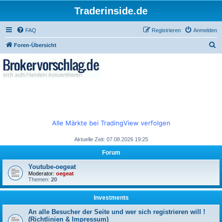
Traderinside.de
FAQ
Registrieren
Anmelden
S
Foren-Übersicht
u
c
h
e
Alle Märkte bei TradingView verfolgen
Aktuelle Zeit: 07.08.2026 19:25
Forum
Youtube-oegeat
Moderator:
oegeat
Themen:
20
Investments
An alle Besucher der Seite und wer sich registrieren will !
(Richtlinien & Impressum)