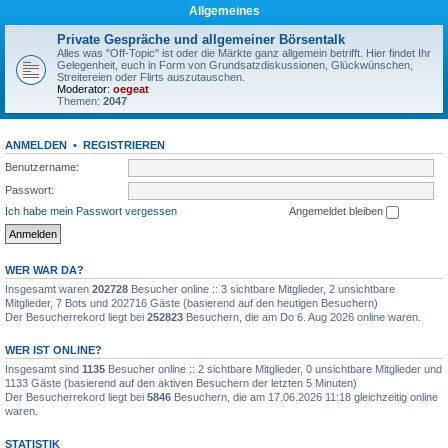
Allgemeines
Private Gespräche und allgemeiner Börsentalk
Alles was "Off-Topic" ist oder die Märkte ganz allgemein betrifft. Hier findet Ihr
Gelegenheit, euch in Form von Grundsatzdiskussionen, Glückwünschen,
Streitereien oder Flirts auszutauschen.
Moderator:
oegeat
Themen:
2047
ANMELDEN
•
REGISTRIEREN
Benutzername:
Passwort:
Ich habe mein Passwort vergessen
Angemeldet bleiben
WER WAR DA?
Insgesamt waren
202728
Besucher online :: 3 sichtbare Mitglieder, 2 unsichtbare
Mitglieder, 7 Bots und 202716 Gäste (basierend auf den heutigen Besuchern)
Der Besucherrekord liegt bei
252823
Besuchern, die am Do 6. Aug 2026 online waren.
WER IST ONLINE?
Insgesamt sind
1135
Besucher online :: 2 sichtbare Mitglieder, 0 unsichtbare Mitglieder und
1133 Gäste (basierend auf den aktiven Besuchern der letzten 5 Minuten)
Der Besucherrekord liegt bei
5846
Besuchern, die am 17.06.2026 11:18 gleichzeitig online
waren.
STATISTIK