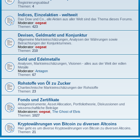
Registrierungsablauf
Themen:
4
Indices, Einzelaktien - weltweit
Dax Dow und Co., alle Aktien aus aller Welt sind das Thema dieses Forums.
Moderator:
oegeat
Themen:
423
Devisen, Geldmarkt und Konjunktur
Allgemeine Markteinschätzungen, Analysen der Währungen sowie
Betrachtungen der Konjunkturnews.
Moderator:
oegeat
Themen:
210
Gold und Edelmetalle
Analysen, Markteinschätzungen, Visionen - alles aus der Welt der edlen
Metalle
Moderator:
Antagon
Themen:
67
Rohstoffe von Öl zu Zucker
Charttechnische Markteinschätzungen der Rohstoffe
Themen:
23
Fonds und Zertifikate
Anlageinstrumente, Asset Allocation, Portfoliotheorie, Diskussionen und
wissenschaftliche Beiträge
Moderatoren:
oegeat
,
The Ghost of Elvis
Themen:
1027
Kryptowährungen von Bitcoin zu diversen Altcoins
Hier geht es um diverse Kryptowährungen von Bitcoin zu diversen Altcoins.
Themen:
21