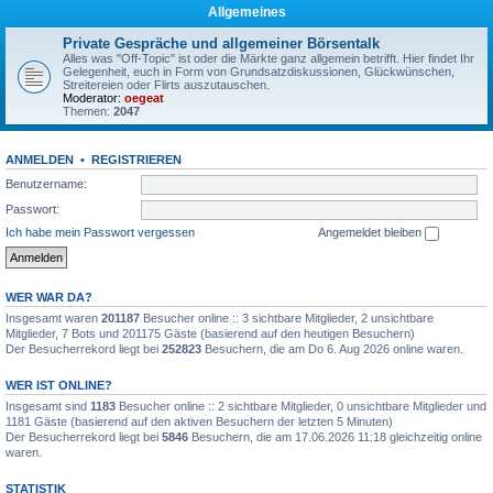
Allgemeines
Private Gespräche und allgemeiner Börsentalk
Alles was "Off-Topic" ist oder die Märkte ganz allgemein betrifft. Hier findet Ihr
Gelegenheit, euch in Form von Grundsatzdiskussionen, Glückwünschen,
Streitereien oder Flirts auszutauschen.
Moderator:
oegeat
Themen:
2047
ANMELDEN
•
REGISTRIEREN
Benutzername:
Passwort:
Ich habe mein Passwort vergessen
Angemeldet bleiben
WER WAR DA?
Insgesamt waren
201187
Besucher online :: 3 sichtbare Mitglieder, 2 unsichtbare
Mitglieder, 7 Bots und 201175 Gäste (basierend auf den heutigen Besuchern)
Der Besucherrekord liegt bei
252823
Besuchern, die am Do 6. Aug 2026 online waren.
WER IST ONLINE?
Insgesamt sind
1183
Besucher online :: 2 sichtbare Mitglieder, 0 unsichtbare Mitglieder und
1181 Gäste (basierend auf den aktiven Besuchern der letzten 5 Minuten)
Der Besucherrekord liegt bei
5846
Besuchern, die am 17.06.2026 11:18 gleichzeitig online
waren.
STATISTIK