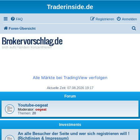
Traderinside.de
FAQ
Registrieren
Anmelden
S
Foren-Übersicht
u
c
h
e
Alle Märkte bei TradingView verfolgen
Aktuelle Zeit: 07.08.2026 19:17
Forum
Youtube-oegeat
Moderator:
oegeat
Themen:
20
Investments
An alle Besucher der Seite und wer sich registrieren will !
(Richtlinien & Impressum)