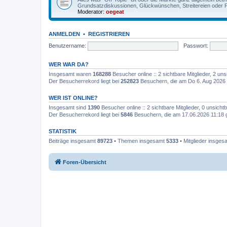
Grundsatzdiskussionen, Glückwünschen, Streitereien oder F
Moderator:
oegeat
ANMELDEN
•
REGISTRIEREN
Benutzername:
Passwort:
WER WAR DA?
Insgesamt waren
168288
Besucher online :: 2 sichtbare Mitglieder, 2 u
Der Besucherrekord liegt bei
252823
Besuchern, die am Do 6. Aug 2026 
WER IST ONLINE?
Insgesamt sind
1390
Besucher online :: 2 sichtbare Mitglieder, 0 unsich
Der Besucherrekord liegt bei
5846
Besuchern, die am 17.06.2026 11:18 gl
STATISTIK
Beiträge insgesamt
89723
• Themen insgesamt
5333
• Mitglieder insge
Foren-Übersicht