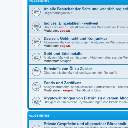
INVESTMENTS
An alle Besucher der Seite und wer sich registr
Registrierungsablauf
Indices, Einzelaktien - weltweit
Dax Dow und Co., alle Aktien aus aller Welt sind das Thema
Moderator:
oegeat
Devisen, Geldmarkt und Konjunktur
Allgemeine Markteinschätzungen, Analysen der Währungen 
Moderator:
oegeat
Gold und Edelmetalle
Analysen, Markteinschätzungen, Visionen - alles aus der Wel
Moderator:
Antagon
Rohstoffe von Öl zu Zucker
Charttechnische Markteinschätzungen der Rohstoffe
Fonds und Zertifikate
Anlageinstrumente, Asset Allocation, Portfoliotheorie, Disku
Moderatoren:
oegeat
,
The Ghost of Elvis
Kryptowährungen von Bitcoin zu diversen Altc
Hier geht es um diverse Kryptowährungen von Bitcoin zu dive
ALLGEMEINES
Private Gespräche und allgemeiner Börsentalk
Alles was "Off-Topic" ist oder die Märkte ganz allgemein betri