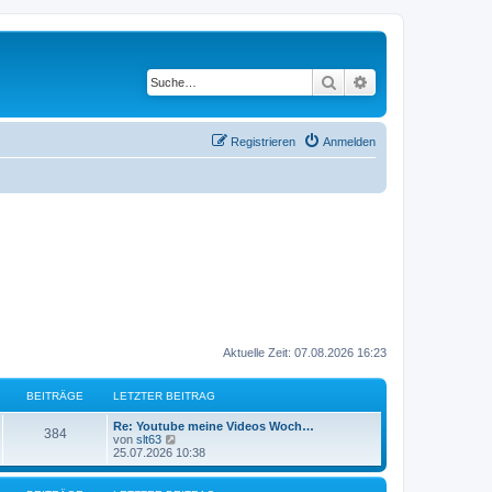
Suche
Erweiterte Suche
Registrieren
Anmelden
Aktuelle Zeit: 07.08.2026 16:23
BEITRÄGE
LETZTER BEITRAG
L
Re: Youtube meine Videos Woch…
B
384
e
N
von
slt63
t
e
25.07.2026 10:38
e
z
u
t
e
i
e
s