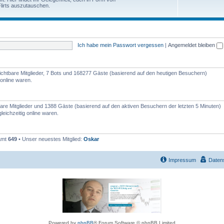
e
lirts auszutauschen.
h
n
e
m
Ich habe mein Passwort vergessen
|
Angemeldet bleiben
e
n
nsichtbare Mitglieder, 7 Bots und 168277 Gäste (basierend auf den heutigen Besuchern)
online waren.
tbare Mitglieder und 1388 Gäste (basierend auf den aktiven Besuchern der letzten 5 Minuten)
eichzeitig online waren.
samt
649
• Unser neuestes Mitglied:
Oskar
Impressum
Daten
Powered by
phpBB
® Forum Software © phpBB Limited