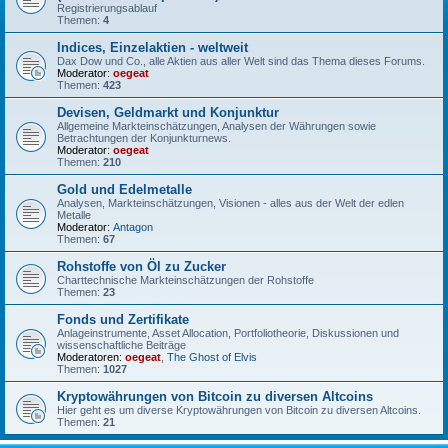
Registrierungsablauf
Themen:
4
Indices, Einzelaktien - weltweit
Dax Dow und Co., alle Aktien aus aller Welt sind das Thema dieses Forums.
Moderator:
oegeat
Themen:
423
Devisen, Geldmarkt und Konjunktur
Allgemeine Markteinschätzungen, Analysen der Währungen sowie
Betrachtungen der Konjunkturnews.
Moderator:
oegeat
Themen:
210
Gold und Edelmetalle
Analysen, Markteinschätzungen, Visionen - alles aus der Welt der edlen
Metalle
Moderator:
Antagon
Themen:
67
Rohstoffe von Öl zu Zucker
Charttechnische Markteinschätzungen der Rohstoffe
Themen:
23
Fonds und Zertifikate
Anlageinstrumente, Asset Allocation, Portfoliotheorie, Diskussionen und
wissenschaftliche Beiträge
Moderatoren:
oegeat
,
The Ghost of Elvis
Themen:
1027
Kryptowährungen von Bitcoin zu diversen Altcoins
Hier geht es um diverse Kryptowährungen von Bitcoin zu diversen Altcoins.
Themen:
21