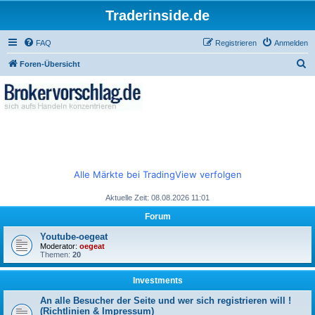
Traderinside.de
FAQ
Registrieren
Anmelden
S
Foren-Übersicht
u
c
h
e
Alle Märkte bei TradingView verfolgen
Aktuelle Zeit: 08.08.2026 11:01
Forum
Youtube-oegeat
Moderator:
oegeat
Themen:
20
Investments
An alle Besucher der Seite und wer sich registrieren will !
(Richtlinien & Impressum)