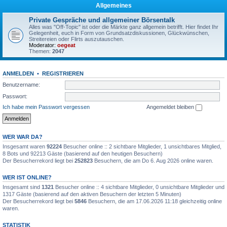
Allgemeines
Private Gespräche und allgemeiner Börsentalk
Alles was "Off-Topic" ist oder die Märkte ganz allgemein betrifft. Hier findet Ihr
Gelegenheit, euch in Form von Grundsatzdiskussionen, Glückwünschen,
Streitereien oder Flirts auszutauschen.
Moderator:
oegeat
Themen:
2047
ANMELDEN
•
REGISTRIEREN
Benutzername:
Passwort:
Ich habe mein Passwort vergessen
Angemeldet bleiben
WER WAR DA?
Insgesamt waren
92224
Besucher online :: 2 sichtbare Mitglieder, 1 unsichtbares Mitglied,
8 Bots und 92213 Gäste (basierend auf den heutigen Besuchern)
Der Besucherrekord liegt bei
252823
Besuchern, die am Do 6. Aug 2026 online waren.
WER IST ONLINE?
Insgesamt sind
1321
Besucher online :: 4 sichtbare Mitglieder, 0 unsichtbare Mitglieder und
1317 Gäste (basierend auf den aktiven Besuchern der letzten 5 Minuten)
Der Besucherrekord liegt bei
5846
Besuchern, die am 17.06.2026 11:18 gleichzeitig online
waren.
STATISTIK