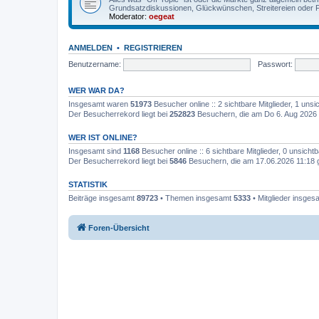
Grundsatzdiskussionen, Glückwünschen, Streitereien oder F
Moderator:
oegeat
ANMELDEN
•
REGISTRIEREN
Benutzername:
Passwort:
WER WAR DA?
Insgesamt waren
51973
Besucher online :: 2 sichtbare Mitglieder, 1 un
Der Besucherrekord liegt bei
252823
Besuchern, die am Do 6. Aug 2026 
WER IST ONLINE?
Insgesamt sind
1168
Besucher online :: 6 sichtbare Mitglieder, 0 unsich
Der Besucherrekord liegt bei
5846
Besuchern, die am 17.06.2026 11:18 gl
STATISTIK
Beiträge insgesamt
89723
• Themen insgesamt
5333
• Mitglieder insge
Foren-Übersicht