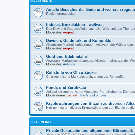
INVESTMENTS
An alle Besucher der Seite und wer sich registr
Registrierungsablauf
Indices, Einzelaktien - weltweit
Dax Dow und Co., alle Aktien aus aller Welt sind das Thema
Moderator:
oegeat
Devisen, Geldmarkt und Konjunktur
Allgemeine Markteinschätzungen, Analysen der Währungen 
Moderator:
oegeat
Gold und Edelmetalle
Analysen, Markteinschätzungen, Visionen - alles aus der Wel
Moderator:
Antagon
Rohstoffe von Öl zu Zucker
Charttechnische Markteinschätzungen der Rohstoffe
Fonds und Zertifikate
Anlageinstrumente, Asset Allocation, Portfoliotheorie, Disku
Moderatoren:
oegeat
,
The Ghost of Elvis
Kryptowährungen von Bitcoin zu diversen Altc
Hier geht es um diverse Kryptowährungen von Bitcoin zu dive
ALLGEMEINES
Private Gespräche und allgemeiner Börsentalk
Alles was "Off-Topic" ist oder die Märkte ganz allgemein betri