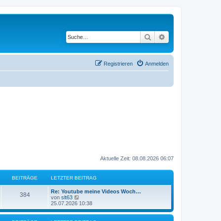
Suche
Erweiterte Suche
Registrieren
Anmelden
Aktuelle Zeit: 08.08.2026 06:07
BEITRÄGE
LETZTER BEITRAG
L
Re: Youtube meine Videos Woch…
B
384
e
N
von
slt63
t
e
25.07.2026 10:38
e
z
u
t
e
i
e
s