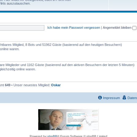
e
lirts auszutauschen.
h
n
e
m
Ich habe mein Passwort vergessen
|
Angemeldet bleiben
e
n
sichtbares Mitglied, 8 Bots und 51962 Gäste (basierend auf den heutigen Besuchern)
online waren.
tbare Mitglieder und 1162 Gäste (basierend auf den aktiven Besuchern der letzten 5 Minuten)
eichzeitig online waren.
samt
649
• Unser neuestes Mitglied:
Oskar
Impressum
Daten
Powered by
phpBB
® Forum Software © phpBB Limited