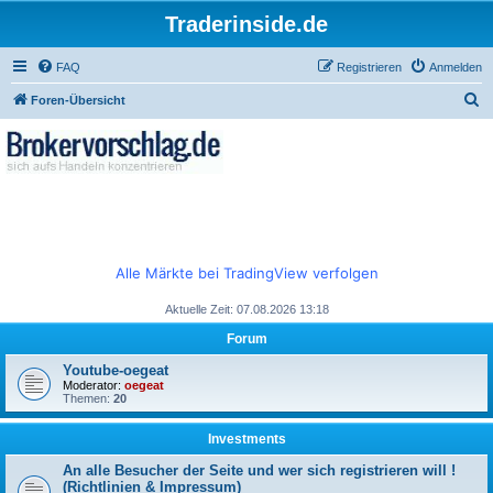
Traderinside.de
FAQ
Registrieren
Anmelden
S
Foren-Übersicht
u
c
h
e
Alle Märkte bei TradingView verfolgen
Aktuelle Zeit: 07.08.2026 13:18
Forum
Youtube-oegeat
Moderator:
oegeat
Themen:
20
Investments
An alle Besucher der Seite und wer sich registrieren will !
(Richtlinien & Impressum)