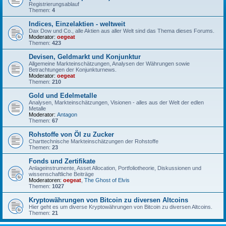
Registrierungsablauf
Themen:
4
Indices, Einzelaktien - weltweit
Dax Dow und Co., alle Aktien aus aller Welt sind das Thema dieses Forums.
Moderator:
oegeat
Themen:
423
Devisen, Geldmarkt und Konjunktur
Allgemeine Markteinschätzungen, Analysen der Währungen sowie
Betrachtungen der Konjunkturnews.
Moderator:
oegeat
Themen:
210
Gold und Edelmetalle
Analysen, Markteinschätzungen, Visionen - alles aus der Welt der edlen
Metalle
Moderator:
Antagon
Themen:
67
Rohstoffe von Öl zu Zucker
Charttechnische Markteinschätzungen der Rohstoffe
Themen:
23
Fonds und Zertifikate
Anlageinstrumente, Asset Allocation, Portfoliotheorie, Diskussionen und
wissenschaftliche Beiträge
Moderatoren:
oegeat
,
The Ghost of Elvis
Themen:
1027
Kryptowährungen von Bitcoin zu diversen Altcoins
Hier geht es um diverse Kryptowährungen von Bitcoin zu diversen Altcoins.
Themen:
21