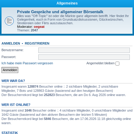
Allgemeines
Private Gespräche und allgemeiner Börsentalk
Alles was "Off-Topic" ist oder die Märkte ganz allgemein betrifft. Hier findet Ihr
Gelegenheit, euch in Form von Grundsatzdiskussionen, Glückwünschen,
Streitereien oder Flirts auszutauschen.
Moderator:
oegeat
Themen:
2047
ANMELDEN
•
REGISTRIEREN
Benutzername:
Passwort:
Ich habe mein Passwort vergessen
Angemeldet bleiben
WER WAR DA?
Insgesamt waren
128874
Besucher online :: 2 sichtbare Mitglieder, 2 unsichtbare
Mitglieder, 7 Bots und 128863 Gäste (basierend auf den heutigen Besuchern)
Der Besucherrekord liegt bei
252823
Besuchern, die am Do 6. Aug 2026 online waren.
WER IST ONLINE?
Insgesamt sind
1646
Besucher online :: 4 sichtbare Mitglieder, 0 unsichtbare Mitglieder und
1642 Gäste (basierend auf den aktiven Besuchern der letzten 5 Minuten)
Der Besucherrekord liegt bei
5846
Besuchern, die am 17.06.2026 11:18 gleichzeitig online
waren.
STATISTIK