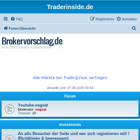
Traderinside.de
FAQ
Registrieren
Anmelden
S
Foren-Übersicht
u
c
h
e
Alle Märkte bei TradingView verfolgen
Aktuelle Zeit: 07.08.2026 00:54
Forum
Youtube-oegeat
Moderator:
oegeat
Themen:
20
Investments
An alle Besucher der Seite und wer sich registrieren will !
(Richtlinien & Impressum)