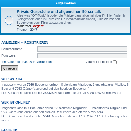
Allgemeines
Private Gespräche und allgemeiner Börsentalk
Alles was "Off-Topic" ist oder die Märkte ganz allgemein betrifft. Hier findet Ihr
Gelegenheit, euch in Form von Grundsatzdiskussionen, Glückwünschen,
Streitereien oder Flirts auszutauschen.
Moderator:
oegeat
Themen:
2047
ANMELDEN
•
REGISTRIEREN
Benutzername:
Passwort:
Ich habe mein Passwort vergessen
Angemeldet bleiben
WER WAR DA?
Insgesamt waren
7960
Besucher online :: 0 sichtbare Mitglieder, 1 unsichtbares Mitglied, 6
Bots und 7953 Gäste (basierend auf den heutigen Besuchern)
Der Besucherrekord liegt bei
252823
Besuchern, die am Do 6. Aug 2026 online waren.
WER IST ONLINE?
Insgesamt sind
957
Besucher online :: 3 sichtbare Mitglieder, 1 unsichtbares Mitglied und
953 Gäste (basierend auf den aktiven Besuchern der letzten 5 Minuten)
Der Besucherrekord liegt bei
5846
Besuchern, die am 17.06.2026 11:18 gleichzeitig online
waren.
STATISTIK