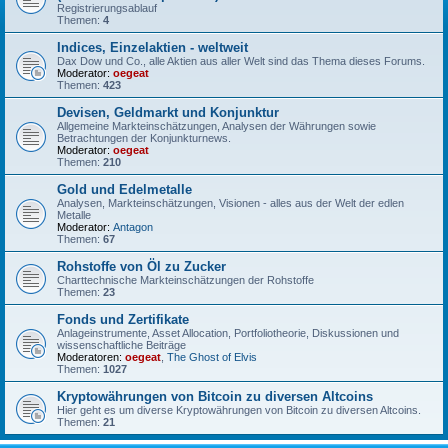
Registrierungsablauf
Themen:
4
Indices, Einzelaktien - weltweit
Dax Dow und Co., alle Aktien aus aller Welt sind das Thema dieses Forums.
Moderator:
oegeat
Themen:
423
Devisen, Geldmarkt und Konjunktur
Allgemeine Markteinschätzungen, Analysen der Währungen sowie
Betrachtungen der Konjunkturnews.
Moderator:
oegeat
Themen:
210
Gold und Edelmetalle
Analysen, Markteinschätzungen, Visionen - alles aus der Welt der edlen
Metalle
Moderator:
Antagon
Themen:
67
Rohstoffe von Öl zu Zucker
Charttechnische Markteinschätzungen der Rohstoffe
Themen:
23
Fonds und Zertifikate
Anlageinstrumente, Asset Allocation, Portfoliotheorie, Diskussionen und
wissenschaftliche Beiträge
Moderatoren:
oegeat
,
The Ghost of Elvis
Themen:
1027
Kryptowährungen von Bitcoin zu diversen Altcoins
Hier geht es um diverse Kryptowährungen von Bitcoin zu diversen Altcoins.
Themen:
21