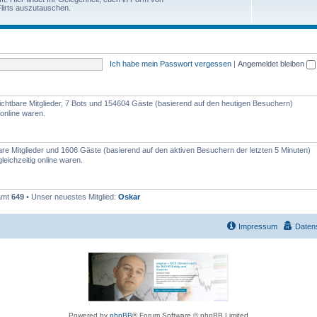
e
lirts auszutauschen.
h
n
e
m
Ich habe mein Passwort vergessen
|
Angemeldet bleiben
e
n
nsichtbare Mitglieder, 7 Bots und 154604 Gäste (basierend auf den heutigen Besuchern)
online waren.
bare Mitglieder und 1606 Gäste (basierend auf den aktiven Besuchern der letzten 5 Minuten)
eichzeitig online waren.
samt
649
• Unser neuestes Mitglied:
Oskar
Impressum
Daten
Powered by
phpBB
® Forum Software © phpBB Limited