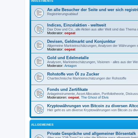
INVESTMENTS
An alle Besucher der Seite und wer sich registr
Registrierungsablauf
Indices, Einzelaktien - weltweit
Dax Dow und Co., alle Aktien aus aller Welt sind das Thema
Moderator:
oegeat
Devisen, Geldmarkt und Konjunktur
Allgemeine Markteinschätzungen, Analysen der Währungen 
Moderator:
oegeat
Gold und Edelmetalle
Analysen, Markteinschätzungen, Visionen - alles aus der Wel
Moderator:
Antagon
Rohstoffe von Öl zu Zucker
Charttechnische Markteinschätzungen der Rohstoffe
Fonds und Zertifikate
Anlageinstrumente, Asset Allocation, Portfoliotheorie, Disku
Moderatoren:
oegeat
,
The Ghost of Elvis
Kryptowährungen von Bitcoin zu diversen Altc
Hier geht es um diverse Kryptowährungen von Bitcoin zu dive
ALLGEMEINES
Private Gespräche und allgemeiner Börsentalk
Alles was "Off-Topic" ist oder die Märkte ganz allgemein betri