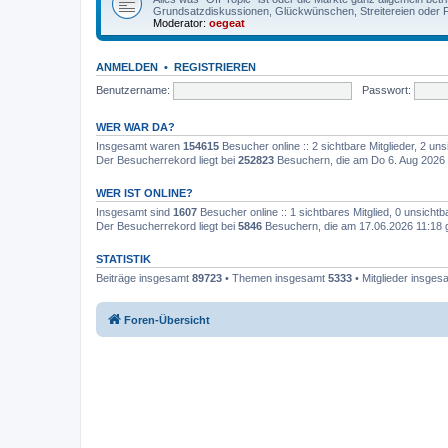
Grundsatzdiskussionen, Glückwünschen, Streitereien oder F
Moderator:
oegeat
ANMELDEN
•
REGISTRIEREN
Benutzername:
Passwort:
WER WAR DA?
Insgesamt waren
154615
Besucher online :: 2 sichtbare Mitglieder, 2 u
Der Besucherrekord liegt bei
252823
Besuchern, die am Do 6. Aug 2026 
WER IST ONLINE?
Insgesamt sind
1607
Besucher online :: 1 sichtbares Mitglied, 0 unsicht
Der Besucherrekord liegt bei
5846
Besuchern, die am 17.06.2026 11:18 gl
STATISTIK
Beiträge insgesamt
89723
• Themen insgesamt
5333
• Mitglieder insge
Foren-Übersicht