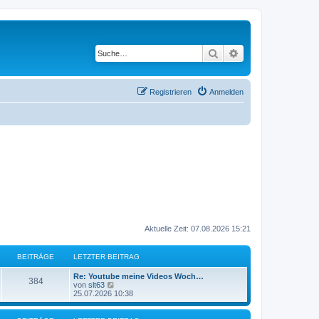
Suche
Erweiterte Suche
Registrieren
Anmelden
Aktuelle Zeit: 07.08.2026 15:21
BEITRÄGE
LETZTER BEITRAG
L
Re: Youtube meine Videos Woch…
B
384
e
N
von
slt63
t
e
25.07.2026 10:38
e
z
u
t
e
i
e
s