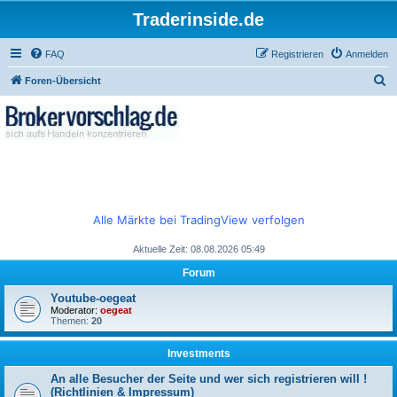
Traderinside.de
FAQ
Registrieren
Anmelden
S
Foren-Übersicht
u
c
h
e
Alle Märkte bei TradingView verfolgen
Aktuelle Zeit: 08.08.2026 05:49
Forum
Youtube-oegeat
Moderator:
oegeat
Themen:
20
Investments
An alle Besucher der Seite und wer sich registrieren will !
(Richtlinien & Impressum)