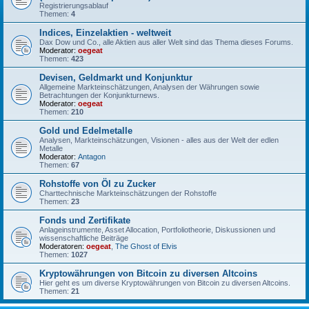
Registrierungsablauf
Themen:
4
Indices, Einzelaktien - weltweit
Dax Dow und Co., alle Aktien aus aller Welt sind das Thema dieses Forums.
Moderator:
oegeat
Themen:
423
Devisen, Geldmarkt und Konjunktur
Allgemeine Markteinschätzungen, Analysen der Währungen sowie
Betrachtungen der Konjunkturnews.
Moderator:
oegeat
Themen:
210
Gold und Edelmetalle
Analysen, Markteinschätzungen, Visionen - alles aus der Welt der edlen
Metalle
Moderator:
Antagon
Themen:
67
Rohstoffe von Öl zu Zucker
Charttechnische Markteinschätzungen der Rohstoffe
Themen:
23
Fonds und Zertifikate
Anlageinstrumente, Asset Allocation, Portfoliotheorie, Diskussionen und
wissenschaftliche Beiträge
Moderatoren:
oegeat
,
The Ghost of Elvis
Themen:
1027
Kryptowährungen von Bitcoin zu diversen Altcoins
Hier geht es um diverse Kryptowährungen von Bitcoin zu diversen Altcoins.
Themen:
21