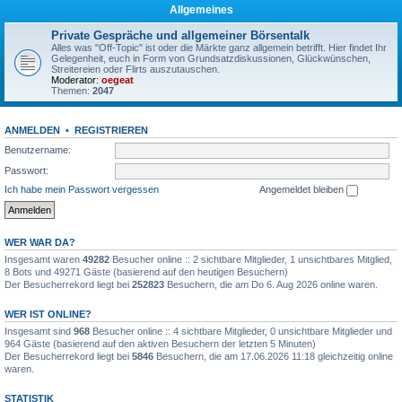
Allgemeines
Private Gespräche und allgemeiner Börsentalk
Alles was "Off-Topic" ist oder die Märkte ganz allgemein betrifft. Hier findet Ihr
Gelegenheit, euch in Form von Grundsatzdiskussionen, Glückwünschen,
Streitereien oder Flirts auszutauschen.
Moderator:
oegeat
Themen:
2047
ANMELDEN
•
REGISTRIEREN
Benutzername:
Passwort:
Ich habe mein Passwort vergessen
Angemeldet bleiben
WER WAR DA?
Insgesamt waren
49282
Besucher online :: 2 sichtbare Mitglieder, 1 unsichtbares Mitglied,
8 Bots und 49271 Gäste (basierend auf den heutigen Besuchern)
Der Besucherrekord liegt bei
252823
Besuchern, die am Do 6. Aug 2026 online waren.
WER IST ONLINE?
Insgesamt sind
968
Besucher online :: 4 sichtbare Mitglieder, 0 unsichtbare Mitglieder und
964 Gäste (basierend auf den aktiven Besuchern der letzten 5 Minuten)
Der Besucherrekord liegt bei
5846
Besuchern, die am 17.06.2026 11:18 gleichzeitig online
waren.
STATISTIK