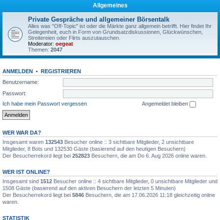
Allgemeines
Private Gespräche und allgemeiner Börsentalk
Alles was "Off-Topic" ist oder die Märkte ganz allgemein betrifft. Hier findet Ihr
Gelegenheit, euch in Form von Grundsatzdiskussionen, Glückwünschen,
Streitereien oder Flirts auszutauschen.
Moderator:
oegeat
Themen:
2047
ANMELDEN
•
REGISTRIEREN
Benutzername:
Passwort:
Ich habe mein Passwort vergessen
Angemeldet bleiben
WER WAR DA?
Insgesamt waren
132543
Besucher online :: 3 sichtbare Mitglieder, 2 unsichtbare
Mitglieder, 8 Bots und 132530 Gäste (basierend auf den heutigen Besuchern)
Der Besucherrekord liegt bei
252823
Besuchern, die am Do 6. Aug 2026 online waren.
WER IST ONLINE?
Insgesamt sind
1512
Besucher online :: 4 sichtbare Mitglieder, 0 unsichtbare Mitglieder und
1508 Gäste (basierend auf den aktiven Besuchern der letzten 5 Minuten)
Der Besucherrekord liegt bei
5846
Besuchern, die am 17.06.2026 11:18 gleichzeitig online
waren.
STATISTIK