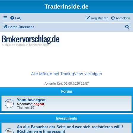
Traderinside.de
FAQ
Registrieren
Anmelden
S
Foren-Übersicht
u
c
h
e
Alle Märkte bei TradingView verfolgen
Aktuelle Zeit: 08.08.2026 15:57
Forum
Youtube-oegeat
Moderator:
oegeat
Themen:
20
Investments
An alle Besucher der Seite und wer sich registrieren will !
(Richtlinien & Impressum)