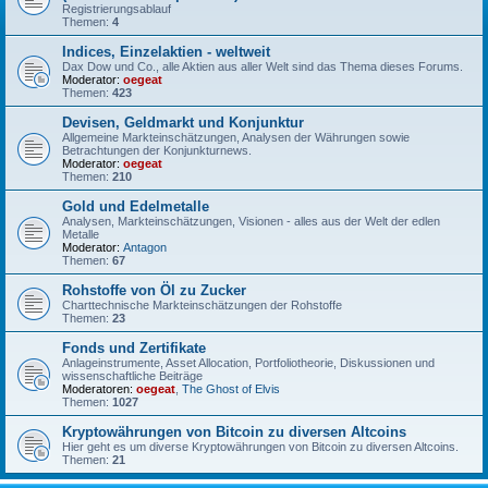
Registrierungsablauf
Themen:
4
Indices, Einzelaktien - weltweit
Dax Dow und Co., alle Aktien aus aller Welt sind das Thema dieses Forums.
Moderator:
oegeat
Themen:
423
Devisen, Geldmarkt und Konjunktur
Allgemeine Markteinschätzungen, Analysen der Währungen sowie
Betrachtungen der Konjunkturnews.
Moderator:
oegeat
Themen:
210
Gold und Edelmetalle
Analysen, Markteinschätzungen, Visionen - alles aus der Welt der edlen
Metalle
Moderator:
Antagon
Themen:
67
Rohstoffe von Öl zu Zucker
Charttechnische Markteinschätzungen der Rohstoffe
Themen:
23
Fonds und Zertifikate
Anlageinstrumente, Asset Allocation, Portfoliotheorie, Diskussionen und
wissenschaftliche Beiträge
Moderatoren:
oegeat
,
The Ghost of Elvis
Themen:
1027
Kryptowährungen von Bitcoin zu diversen Altcoins
Hier geht es um diverse Kryptowährungen von Bitcoin zu diversen Altcoins.
Themen:
21