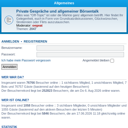
Allgemeines
Private Gespräche und allgemeiner Börsentalk
Alles was "Off-Topic" ist oder die Märkte ganz allgemein betrifft. Hier findet Ihr
Gelegenheit, euch in Form von Grundsatzdiskussionen, Glückwünschen,
Streitereien oder Flirts auszutauschen.
Moderator:
oegeat
Themen:
2047
ANMELDEN
•
REGISTRIEREN
Benutzername:
Passwort:
Ich habe mein Passwort vergessen
Angemeldet bleiben
WER WAR DA?
Insgesamt waren
76766
Besucher online :: 1 sichtbares Mitglied, 1 unsichtbares Mitglied, 7
Bots und 76757 Gäste (basierend auf den heutigen Besuchern)
Der Besucherrekord liegt bei
252823
Besuchern, die am Do 6. Aug 2026 online waren.
WER IST ONLINE?
Insgesamt sind
1058
Besucher online :: 3 sichtbare Mitglieder, 0 unsichtbare Mitglieder und
1055 Gäste (basierend auf den aktiven Besuchern der letzten 5 Minuten)
Der Besucherrekord liegt bei
5846
Besuchern, die am 17.06.2026 11:18 gleichzeitig online
waren.
STATISTIK