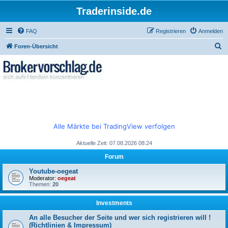
Traderinside.de
FAQ
Registrieren
Anmelden
S
Foren-Übersicht
u
c
h
e
Alle Märkte bei TradingView verfolgen
Aktuelle Zeit: 07.08.2026 08:24
Forum
Youtube-oegeat
Moderator:
oegeat
Themen:
20
Investments
An alle Besucher der Seite und wer sich registrieren will !
(Richtlinien & Impressum)