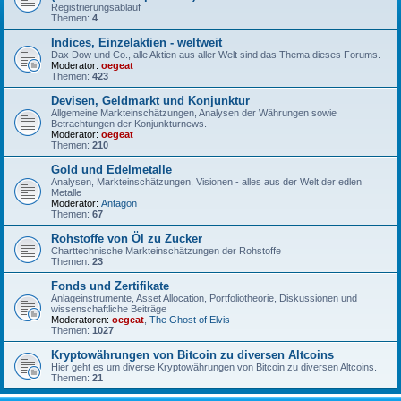
Registrierungsablauf
Themen:
4
Indices, Einzelaktien - weltweit
Dax Dow und Co., alle Aktien aus aller Welt sind das Thema dieses Forums.
Moderator:
oegeat
Themen:
423
Devisen, Geldmarkt und Konjunktur
Allgemeine Markteinschätzungen, Analysen der Währungen sowie
Betrachtungen der Konjunkturnews.
Moderator:
oegeat
Themen:
210
Gold und Edelmetalle
Analysen, Markteinschätzungen, Visionen - alles aus der Welt der edlen
Metalle
Moderator:
Antagon
Themen:
67
Rohstoffe von Öl zu Zucker
Charttechnische Markteinschätzungen der Rohstoffe
Themen:
23
Fonds und Zertifikate
Anlageinstrumente, Asset Allocation, Portfoliotheorie, Diskussionen und
wissenschaftliche Beiträge
Moderatoren:
oegeat
,
The Ghost of Elvis
Themen:
1027
Kryptowährungen von Bitcoin zu diversen Altcoins
Hier geht es um diverse Kryptowährungen von Bitcoin zu diversen Altcoins.
Themen:
21