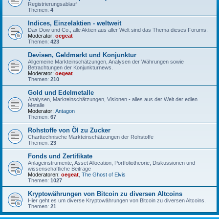
Registrierungsablauf
Themen:
4
Indices, Einzelaktien - weltweit
Dax Dow und Co., alle Aktien aus aller Welt sind das Thema dieses Forums.
Moderator:
oegeat
Themen:
423
Devisen, Geldmarkt und Konjunktur
Allgemeine Markteinschätzungen, Analysen der Währungen sowie
Betrachtungen der Konjunkturnews.
Moderator:
oegeat
Themen:
210
Gold und Edelmetalle
Analysen, Markteinschätzungen, Visionen - alles aus der Welt der edlen
Metalle
Moderator:
Antagon
Themen:
67
Rohstoffe von Öl zu Zucker
Charttechnische Markteinschätzungen der Rohstoffe
Themen:
23
Fonds und Zertifikate
Anlageinstrumente, Asset Allocation, Portfoliotheorie, Diskussionen und
wissenschaftliche Beiträge
Moderatoren:
oegeat
,
The Ghost of Elvis
Themen:
1027
Kryptowährungen von Bitcoin zu diversen Altcoins
Hier geht es um diverse Kryptowährungen von Bitcoin zu diversen Altcoins.
Themen:
21