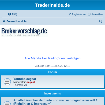
Traderinside.de
FAQ
Registrieren
Anmelden
S
Foren-Übersicht
u
c
h
e
Alle Märkte bei TradingView verfolgen
Aktuelle Zeit: 10.08.2026 12:12
Forum
Youtube-oegeat
Moderator:
oegeat
Themen:
20
Investments
An alle Besucher der Seite und wer sich registrieren will !
(Richtlinien & Impressum)