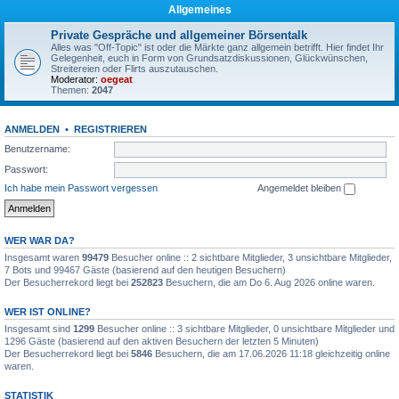
Allgemeines
Private Gespräche und allgemeiner Börsentalk
Alles was "Off-Topic" ist oder die Märkte ganz allgemein betrifft. Hier findet Ihr
Gelegenheit, euch in Form von Grundsatzdiskussionen, Glückwünschen,
Streitereien oder Flirts auszutauschen.
Moderator:
oegeat
Themen:
2047
ANMELDEN
•
REGISTRIEREN
Benutzername:
Passwort:
Ich habe mein Passwort vergessen
Angemeldet bleiben
WER WAR DA?
Insgesamt waren
99479
Besucher online :: 2 sichtbare Mitglieder, 3 unsichtbare Mitglieder,
7 Bots und 99467 Gäste (basierend auf den heutigen Besuchern)
Der Besucherrekord liegt bei
252823
Besuchern, die am Do 6. Aug 2026 online waren.
WER IST ONLINE?
Insgesamt sind
1299
Besucher online :: 3 sichtbare Mitglieder, 0 unsichtbare Mitglieder und
1296 Gäste (basierend auf den aktiven Besuchern der letzten 5 Minuten)
Der Besucherrekord liegt bei
5846
Besuchern, die am 17.06.2026 11:18 gleichzeitig online
waren.
STATISTIK