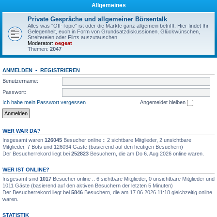
Allgemeines
Private Gespräche und allgemeiner Börsentalk
Alles was "Off-Topic" ist oder die Märkte ganz allgemein betrifft. Hier findet Ihr
Gelegenheit, euch in Form von Grundsatzdiskussionen, Glückwünschen,
Streitereien oder Flirts auszutauschen.
Moderator:
oegeat
Themen:
2047
ANMELDEN
•
REGISTRIEREN
Benutzername:
Passwort:
Ich habe mein Passwort vergessen
Angemeldet bleiben
WER WAR DA?
Insgesamt waren
126045
Besucher online :: 2 sichtbare Mitglieder, 2 unsichtbare
Mitglieder, 7 Bots und 126034 Gäste (basierend auf den heutigen Besuchern)
Der Besucherrekord liegt bei
252823
Besuchern, die am Do 6. Aug 2026 online waren.
WER IST ONLINE?
Insgesamt sind
1017
Besucher online :: 6 sichtbare Mitglieder, 0 unsichtbare Mitglieder und
1011 Gäste (basierend auf den aktiven Besuchern der letzten 5 Minuten)
Der Besucherrekord liegt bei
5846
Besuchern, die am 17.06.2026 11:18 gleichzeitig online
waren.
STATISTIK