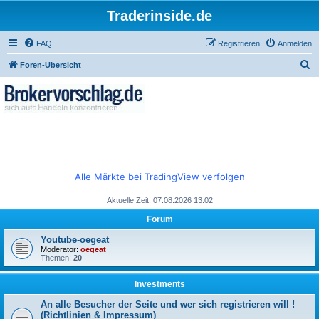
Traderinside.de
FAQ
Registrieren
Anmelden
S
Foren-Übersicht
u
c
h
e
Alle Märkte bei TradingView verfolgen
Aktuelle Zeit: 07.08.2026 13:02
Forum
Youtube-oegeat
Moderator:
oegeat
Themen:
20
Investments
An alle Besucher der Seite und wer sich registrieren will !
(Richtlinien & Impressum)