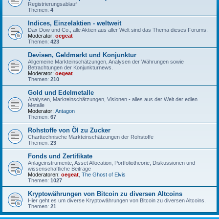
Registrierungsablauf
Themen:
4
Indices, Einzelaktien - weltweit
Dax Dow und Co., alle Aktien aus aller Welt sind das Thema dieses Forums.
Moderator:
oegeat
Themen:
423
Devisen, Geldmarkt und Konjunktur
Allgemeine Markteinschätzungen, Analysen der Währungen sowie
Betrachtungen der Konjunkturnews.
Moderator:
oegeat
Themen:
210
Gold und Edelmetalle
Analysen, Markteinschätzungen, Visionen - alles aus der Welt der edlen
Metalle
Moderator:
Antagon
Themen:
67
Rohstoffe von Öl zu Zucker
Charttechnische Markteinschätzungen der Rohstoffe
Themen:
23
Fonds und Zertifikate
Anlageinstrumente, Asset Allocation, Portfoliotheorie, Diskussionen und
wissenschaftliche Beiträge
Moderatoren:
oegeat
,
The Ghost of Elvis
Themen:
1027
Kryptowährungen von Bitcoin zu diversen Altcoins
Hier geht es um diverse Kryptowährungen von Bitcoin zu diversen Altcoins.
Themen:
21