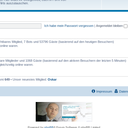
e
lirts auszutauschen.
h
n
e
m
Ich habe mein Passwort vergessen
|
Angemeldet bleiben
e
n
sichtbares Mitglied, 7 Bots und 53796 Gäste (basierend auf den heutigen Besuchern)
online waren.
tbare Mitglieder und 1068 Gäste (basierend auf den aktiven Besuchern der letzten 5 Minuten)
eichzeitig online waren.
samt
649
• Unser neuestes Mitglied:
Oskar
Impressum
Daten
Powered by
phpBB
® Forum Software © phpBB Limited