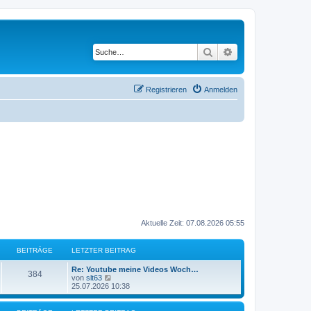
Suche
Erweiterte Suche
Registrieren
Anmelden
Aktuelle Zeit: 07.08.2026 05:55
BEITRÄGE
LETZTER BEITRAG
L
Re: Youtube meine Videos Woch…
B
384
e
N
von
slt63
t
e
25.07.2026 10:38
e
z
u
t
e
i
e
s