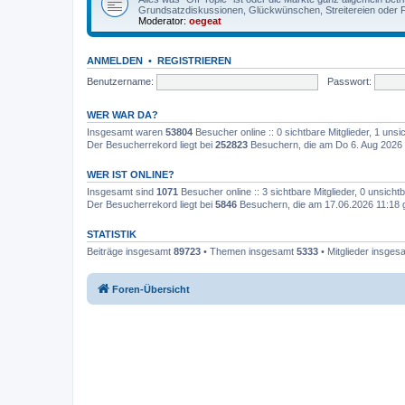
Grundsatzdiskussionen, Glückwünschen, Streitereien oder F
Moderator:
oegeat
ANMELDEN
•
REGISTRIEREN
Benutzername:
Passwort:
WER WAR DA?
Insgesamt waren
53804
Besucher online :: 0 sichtbare Mitglieder, 1 un
Der Besucherrekord liegt bei
252823
Besuchern, die am Do 6. Aug 2026 
WER IST ONLINE?
Insgesamt sind
1071
Besucher online :: 3 sichtbare Mitglieder, 0 unsich
Der Besucherrekord liegt bei
5846
Besuchern, die am 17.06.2026 11:18 gl
STATISTIK
Beiträge insgesamt
89723
• Themen insgesamt
5333
• Mitglieder insge
Foren-Übersicht