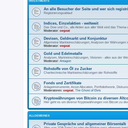
INVESTMENTS
An alle Besucher der Seite und wer sich registr
Registrierungsablauf
Indices, Einzelaktien - weltweit
Dax Dow und Co., alle Aktien aus aller Welt sind das Thema
Moderator:
oegeat
Devisen, Geldmarkt und Konjunktur
Allgemeine Markteinschätzungen, Analysen der Währungen 
Moderator:
oegeat
Gold und Edelmetalle
Analysen, Markteinschätzungen, Visionen - alles aus der Wel
Moderator:
Antagon
Rohstoffe von Öl zu Zucker
Charttechnische Markteinschätzungen der Rohstoffe
Fonds und Zertifikate
Anlageinstrumente, Asset Allocation, Portfoliotheorie, Disku
Moderatoren:
oegeat
,
The Ghost of Elvis
Kryptowährungen von Bitcoin zu diversen Altc
Hier geht es um diverse Kryptowährungen von Bitcoin zu dive
ALLGEMEINES
Private Gespräche und allgemeiner Börsentalk
Alles was "Off-Topic" ist oder die Märkte ganz allgemein betri